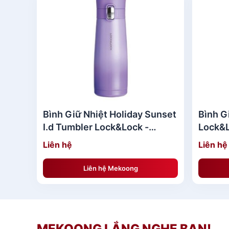
Bình Giữ Nhiệt Holiday Sunset
Bình G
I.d Tumbler Lock&Lock -
Lock&L
450ml
530ml
Liên hệ
Liên hệ
Liên hệ Mekoong
MEKOONG LẮNG NGHE BẠN!