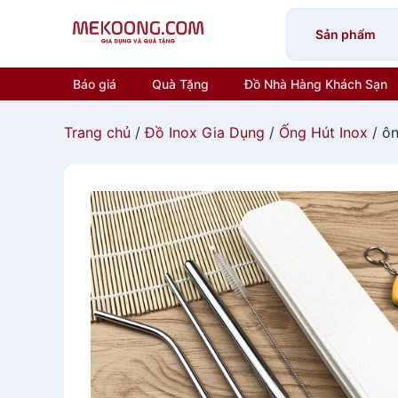
Skip
to
Sản phẩm
content
Báo giá
Quà Tặng
Đồ Nhà Hàng Khách Sạn
Trang chủ
/
Đồ Inox Gia Dụng
/
Ống Hút Inox
/ ôn