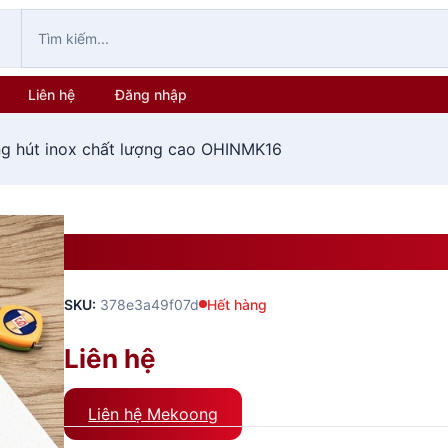
Liên hệ
Đăng nhập
g hút inox chất lượng cao OHINMK16
Ông Hút Inox Chất Lượng 
SKU:
378e3a49f07d
Hết hàng
Liên hệ
Liên hệ Mekoong