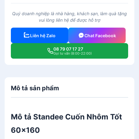
a
n
Quý doanh nghiệp là nhà hàng, khách sạn, làm quà tặng
d
vui lòng liên hệ để được hỗ trợ
e
e
Liên hệ Zalo
Chat Facebook
C
u
08 79 07 17 27
ố
Gọi tư vấn (8:00-22:00)
n
N
h
ô
Mô tả sản phẩm
m
T
ố
t
Mô tả Standee Cuốn Nhôm Tốt
6
0
60x160
x