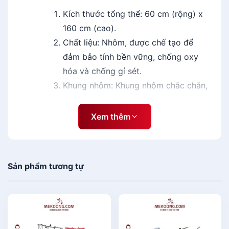
1
Kích thước tổng thể: 60 cm (rộng) x
6
160 cm (cao).
0
Chất liệu: Nhôm, được chế tạo để
s
ố
đảm bảo tính bền vững, chống oxy
l
hóa và chống gỉ sét.
ư
Khung nhôm: Khung nhôm chắc chắn,
ợ
với thiết kế cuốn giúp dễ dàng gấp
n
gọn và di chuyển.
g
Xem thêm
Mặt banner: Mặt banner là bề mặt
quảng cáo trên Standee, được in ấn
trên vải PVC chất lượng cao, có độ
Sản phẩm tương tự
bền cao và khả năng chống thấm
nước.
Độ phân giải in ấn: Độ phân giải in ấn
trên banner thường là 300 dpi để đảm
bảo hình ảnh rõ nét và chất lượng