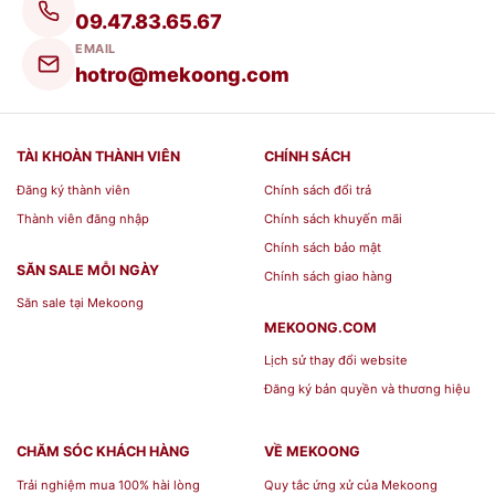
cụ trưng bày sản phẩm, quảng cáo
09.47.83.65.67
hoặc thông tin sản phẩm tại các sự
EMAIL
kiện, hội chợ, triển lãm, gian hàng
hotro@mekoong.com
trưng bày, v.v.
Quảng cáo ngoài trời: Standee Cuốn
TÀI KHOÀN THÀNH VIÊN
CHÍNH SÁCH
Nhôm có tính năng chống thấm nước
Đăng ký thành viên
Chính sách đổi trả
và chống oxy hóa, là lựa chọn lý
Thành viên đăng nhập
Chính sách khuyến mãi
Chính sách bảo mật
tưởng cho các hoạt động quảng cáo
SĂN SALE MỖI NGÀY
Chính sách giao hàng
ngoài trời như trên vỉa hè, khu mua
Săn sale tại Mekoong
sắm, đường phố, v.v.
MEKOONG.COM
Lịch sử thay đổi website
Quảng cáo nội thất: Standee Cuốn
Đăng ký bản quyền và thương hiệu
Nhôm cũng có thể được sử dụng
trong các không gian nội thất như
CHĂM SÓC KHÁCH HÀNG
VỀ MEKOONG
trong cửa hàng, văn phòng, khách
Trải nghiệm mua 100% hài lòng
Quy tắc ứng xử của Mekoong
sạn, nhà hàng, để quảng bá thương