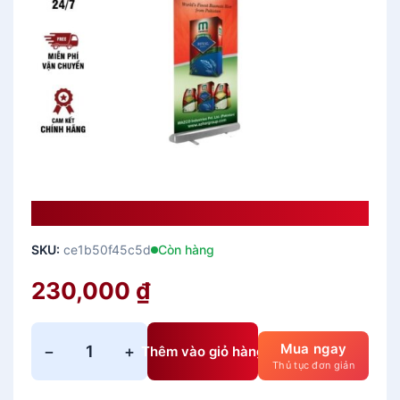
Standee Cuốn Nhôm Tốt 60×160
SKU:
ce1b50f45c5d
Còn hàng
230,000
₫
Mua ngay
−
+
Thêm vào giỏ hàng
S
Thủ tục đơn giản
t