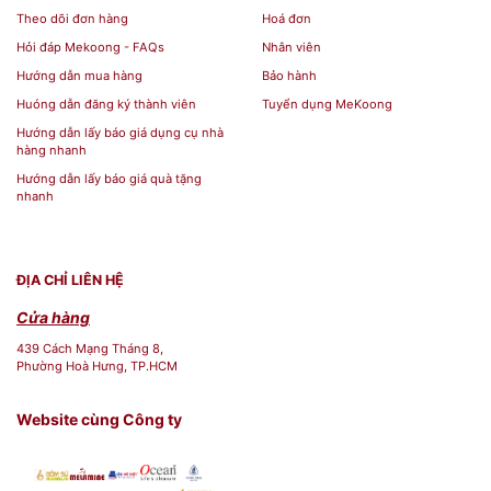
Theo dõi đơn hàng
Hoá đơn
hiệu, sản phẩm hoặc dịch vụ của
Hỏi đáp Mekoong - FAQs
Nhân viên
doanh nghiệp.
Hướng dẫn mua hàng
Bảo hành
Huóng dẫn đăng ký thành viên
Tuyển dụng MeKoong
Hội nghị, hội thảo: Standee Cuốn
Hướng dẫn lấy báo giá dụng cụ nhà
Nhôm có thể được sử dụng làm bảng
hàng nhanh
hiển thị thông tin, bảng chỉ dẫn hoặc
Hướng dẫn lấy báo giá quà tặng
nhanh
bảng trình chiếu tại các hội nghị, hội
thảo, buổi đào tạo, v.v.
ĐỊA CHỈ LIÊN HỆ
Quảng cáo tại điểm bán hàng:
Cửa hàng
Standee Cuốn Nhôm có thể được đặt
439 Cách Mạng Tháng 8,
tại điểm bán hàng để quảng bá sản
Phường Hoà Hưng, TP.HCM
phẩm, dịch vụ hoặc khuyến mãi đặc
biệt.
Website cùng Công ty
Sự kiện đặc biệt: Standee Cuốn Nhôm