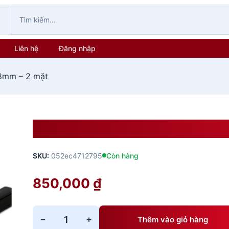
Liên hệ
Đăng nhập
8mm – 2 mặt
Khung Nhôm Dùng Format 8
SKU:
052ec4712795
Còn hàng
850,000
₫
−
+
Thêm vào giỏ hàng
Khung