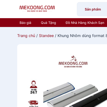
Skip
to
Sản phẩm
content
Báo giá
Quà Tặng
Đồ Nhà Hàng Khách Sạn
Trang chủ
/
Standee
/ Khung Nhôm dùng format 