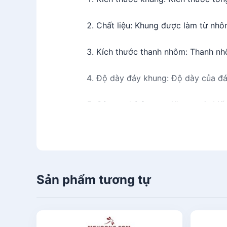
Chất liệu: Khung được làm từ nhôm
Kích thước thanh nhôm: Thanh nh
Độ dày đáy khung: Độ dày của đá
Công nghệ format: Khung có thiết 
hay thông điệp cần hiển thị.
Số mặt hiển thị: Khung được thiết
Phụ kiện đi kèm: Khung có thể đi k
Sản phẩm tương tự
và sử dụng khung dễ dàng.
Ưu điểm Khung Nhôm dùng f