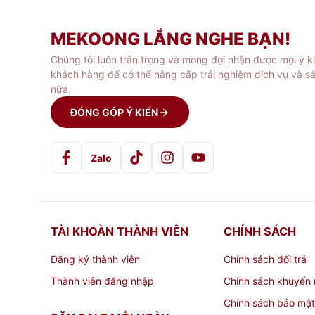
nhanh chóng và linh hoạt theo nh
MEKOONG LẮNG NGHE BẠN!
Tính thẩm mỹ cao: Khung nhôm dù
Chúng tôi luôn trân trọng và mong đợi nhận được mọi ý k
bày hoặc quảng cáo, thu hút sự 
khách hàng để có thể nâng cấp trải nghiệm dịch vụ và s
nữa.
Ứng dụng Khung Nhôm dùng 
ĐÓNG GÓP Ý KIẾN
Khung ảnh: Khung nhôm 8mm có th
Zalo
thuật một cách chuyên nghiệp. Khu
Bảng quảng cáo: Khung nhôm dùng
các cửa hàng, siêu thị, sân bay,
TÀI KHOÀN THÀNH VIÊN
CHÍNH SÁCH
đồng thời làm nổi bật và tạo điể
Đăng ký thành viên
Chính sách đổi trả
Bảng hiển thị sản phẩm: Khung nh
Thành viên đăng nhập
Chính sách khuyến 
showroom, giúp trưng bày sản ph
Chính sách bảo mật