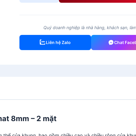
Nhôm
dùng
format
8mm
Quý doanh nghiệp là nhà hàng, khách sạn, làm 
–
2
Liên hệ Zalo
Chat Face
mặt
số
lượng
at 8mm – 2 mặt
g thể của khung, bao gồm chiều cao và chiều rộng của khu