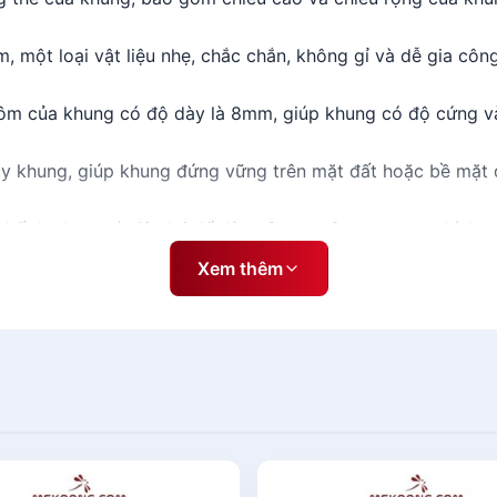
, một loại vật liệu nhẹ, chắc chắn, không gỉ và dễ gia công
ôm của khung có độ dày là 8mm, giúp khung có độ cứng v
y khung, giúp khung đứng vững trên mặt đất hoặc bề mặt 
kế đa dạng và tiện lợi để dùng format 8mm, tương thích vớ
Xem thêm
 kế có thể hiển thị thông tin trên 2 mặt khác nhau, giúp t
èm với các phụ kiện như chân đế, bộ khóa, ốc vít, bulong, d
ormat 8mm – 2 mặt