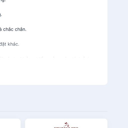
.
à chắc chắn.
đặt khác.
i các loại bảng, biển quảng cáo, hình ảnh
ăng tính thẩm mỹ và khả năng quảng bá.
ây treo, hộp đèn led, v.v... để giúp lắp đặt