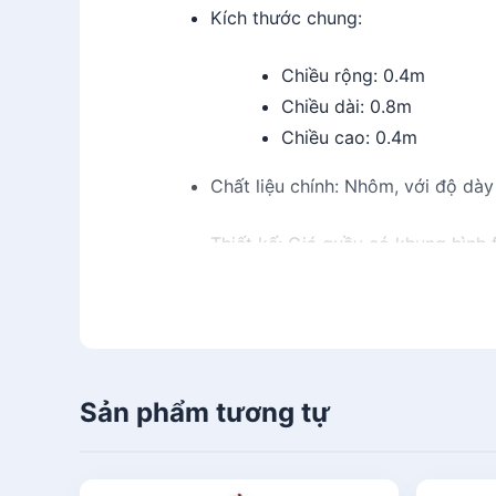
Kích thước chung:
Chiều rộng: 0.4m
Chiều dài: 0.8m
Chiều cao: 0.4m
Chất liệu chính: Nhôm, với độ dà
Thiết kế: Giá quầy có khung hình
Tiện ích: Giá quầy được trang bị b
Mục đích sử dụng: Phù hợp cho vi
lẻ, tiệm tạp hóa và các hoạt động
Sản phẩm tương tự
Phân loại Giá quầy nhôm 0.4