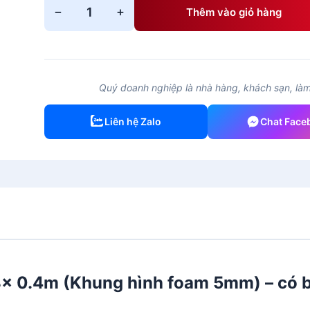
−
+
Thêm vào giỏ hàng
Giá
quầy
nhôm
0.4x0.8x
0.4m
Quý doanh nghiệp là nhà hàng, khách sạn, làm 
(Khung
hình
Liên hệ Zalo
Chat Face
foam
5mm)
–
có
bánh
xe
số
lượng
8x 0.4m (Khung hình foam 5mm) – có 