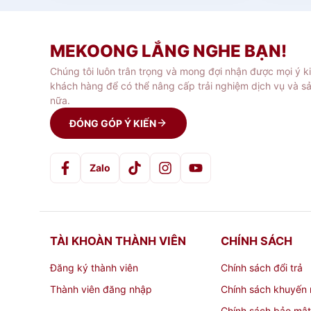
Tính linh hoạt: Giá quầy nhôm nà
sự kiện, triển lãm, cửa hàng, gia
MEKOONG LẮNG NGHE BẠN!
Chúng tôi luôn trân trọng và mong đợi nhận được mọi ý k
Gọn nhẹ: Chất liệu nhôm giúp giá 
khách hàng để có thể nâng cấp trải nghiệm dịch vụ và s
khi không sử dụng.
nữa.
ĐÓNG GÓP Ý KIẾN
Tính thẩm mỹ: Giá quầy nhôm với
hoặc kinh doanh, giúp thu hút sự
Zalo
Dễ dàng bảo trì và vệ sinh: Giá q
Ứng dụng của giá quầy nhôm 
TÀI KHOÀN THÀNH VIÊN
CHÍNH SÁCH
Đăng ký thành viên
Chính sách đổi trả
Sự kiện và triển lãm: Giá quầy nh
cáo hoặc phục vụ khách hàng tron
Thành viên đăng nhập
Chính sách khuyến 
Chính sách bảo mật