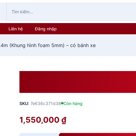
Liên hệ
Đăng nhập
.4m (Khung hình foam 5mm) – có bánh xe
Giá Quầy Nhôm 0.4×0.8x 0
5mm) – Có Bánh Xe
SKU:
7e636c371d38
Còn hàng
1,550,000
₫