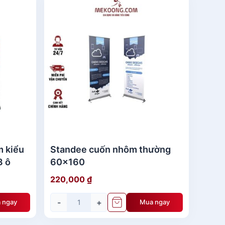
vị lại vị trí của giá quầy. Thích hợp cho các
ở một vị trí cố định và không di chuyển
huyển thường xuyên.
chắc chắn, đồng thời giảm thiểu nguy cơ gãy,
m kiểu
Standee cuốn nhôm thường
cách thuận tiện, giúp linh hoạt trong việc thay
3 ô
60x160
220,000
₫
và công sức trong việc thiết lập không gian
-
+
 ngay
Mua ngay