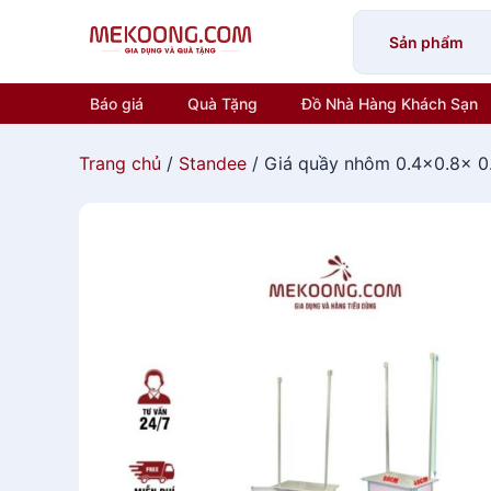
Skip
to
Sản phẩm
content
Báo giá
Quà Tặng
Đồ Nhà Hàng Khách Sạn
Trang chủ
/
Standee
/ Giá quầy nhôm 0.4×0.8x 0