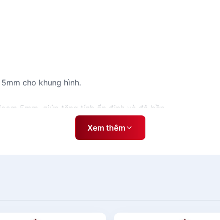
y 5mm cho khung hình.
 foam 5mm, giúp tăng tính ổn định và độ bền.
Xem thêm
ánh xe giúp dễ dàng di chuyển và định vị lại vị trí của giá
ệc trưng bày sản phẩm, quảng cáo hoặc sử dụng trong các s
 kinh doanh.
x0.8x 0.4m - có bánh xe