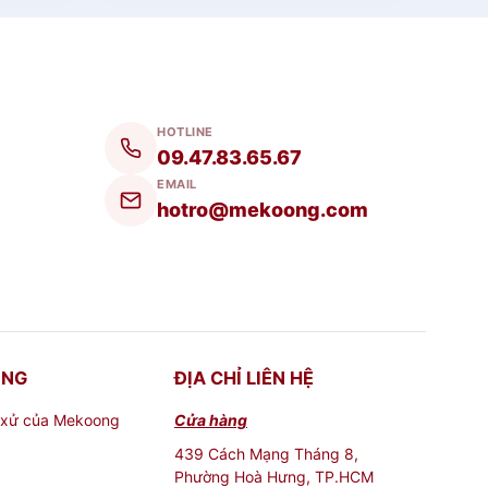
 phẩm, quảng cáo, hoặc kinh doanh trong các
 đồng thời giúp tiết kiệm không gian lưu trữ
HOTLINE
09.47.83.65.67
EMAIL
hotro@mekoong.com
à chuyên nghiệp cho không gian trưng bày
sẽ và hygienic trong quá trình sử dụng.
ONG
ĐỊA CHỈ LIÊN HỆ
 xử của Mekoong
Cửa hàng
ệt vời cho việc trưng bày sản phẩm, quảng
hay các hoạt động quảng bá sản phẩm.
439 Cách Mạng Tháng 8,
Phường Hoà Hưng, TP.HCM