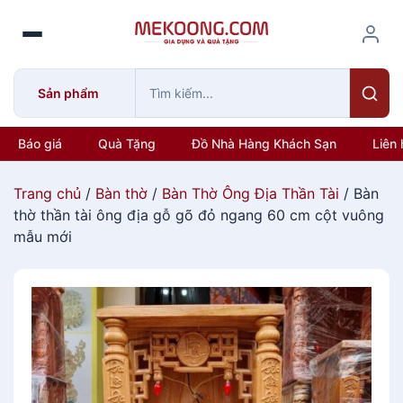
S
k
i
p
Sản phẩm
t
o
c
Báo giá
Quà Tặng
Đồ Nhà Hàng Khách Sạn
Liên 
o
n
Trang chủ
/
Bàn thờ
/
Bàn Thờ Ông Địa Thần Tài
/ Bàn
t
thờ thần tài ông địa gỗ gõ đỏ ngang 60 cm cột vuông
e
mẫu mới
n
t