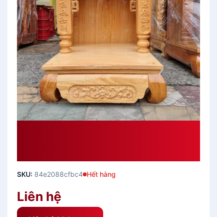
Bàn Thờ Thần Tài Ông Địa Gỗ Gõ
Đỏ Ngang 60 Cm Cột Vuông Mẫu
Mới
SKU:
84e2088cfbc4
Hết hàng
Liên hệ