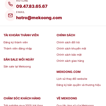
HOTLINE
Mỗi vật phẩm thờ cúng đều mang trong mình
09.47.83.65.67
những ý nghĩa vô cùng đặc biệt. Không chỉ riêng
EMAIL
Bàn thờ thần tài ông địa gỗ gõ đỏ ngang 60 cm
hotro@mekoong.com
cột vuông mẫu mới
thuộc đồ đồ thờ bằng gỗ mà
còn có các vật phẩm
Đồ thờ bằng đá
hay
Đồ thờ
TÀI KHOÀN THÀNH VIÊN
CHÍNH SÁCH
cúng lưu ly
cũng được nhiều người ưu tiên lựa
Đăng ký thành viên
Chính sách đổi trả
chọn.
Thành viên đăng nhập
Chính sách khuyến mãi
Chính sách bảo mật
Nhưng chung quy lại, theo quan niệm của cha
SĂN SALE MỖI NGÀY
Chính sách giao hàng
ông ta từ xưa đến nay thì thì một bộ đồ thờ cúng
Săn sale tại Mekoong
cần phải có đầy đủ những vật phẩm sau đây:
MEKOONG.COM
Lịch sử thay đổi website
Bát hương
Đăng ký bản quyền và thương hiệu
Cặp chim hạc
Chân đèn và đèn dầu
CHĂM SÓC KHÁCH HÀNG
VỀ MEKOONG
Ống nhang
Trải nghiệm mua 100% hài lòng
Quy tắc ứng xử của Mekoong