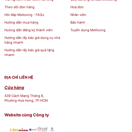
Ngai chén thờ, ngai thờ
Theo dõi đơn hàng
Hoá đơn
Đỉnh đồng, lư hương
Hỏi đáp Mekoong - FAQs
Nhân viên
Đỉnh Song Long
Hướng dẫn mua hàng
Bảo hành
Các vật phẩm khác như khay nước,
Huóng dẫn đăng ký thành viên
Tuyển dụng MeKoong
bình sen,...
Hướng dẫn lấy báo giá dụng cụ nhà
hàng nhanh
Những loại gỗ nào được dùng làm đồ thờ
Hướng dẫn lấy báo giá quà tặng
nhanh
cúng?
Người Việt ta luôn muốn chuẩn bị thật chu đáo và
ĐỊA CHỈ LIÊN HỆ
đầy đủ các vật phẩm trên bàn thờ nhà mình. Vì
Cửa hàng
vậy, đồ dùng thờ cúng bằng gỗ cần phải được
439 Cách Mạng Tháng 8,
lựa chọn cần phải có sự tinh tế và hơn thế nữa
Phường Hoà Hưng, TP.HCM
chúng cần phải được làm từ chất liệu gỗ tốt nhất.
Website cùng Công ty
Để có một bộ đồ thờ
Bàn thờ thần tài ông địa gỗ
gõ đỏ ngang 60 cm cột vuông mẫu mới
cúng