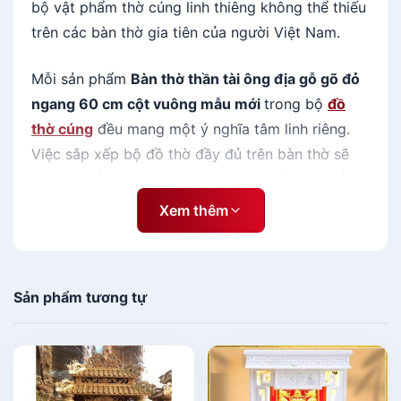
bộ vật phẩm thờ cúng linh thiêng không thể thiếu
trên các bàn thờ gia tiên của người Việt Nam.
Mỗi sản phẩm
Bàn thờ thần tài ông địa gỗ gõ đỏ
ngang 60 cm cột vuông mẫu mới
trong bộ
đồ
thờ cúng
đều mang một ý nghĩa tâm linh riêng.
Việc sắp xếp bộ đồ thờ đầy đủ trên bàn thờ sẽ
tạo nên nét uy nghiêm, trang trọng và đem đến
nhiều phúc đức, tài lộc, may mắn cho cả gia đình.
Xem thêm
Khái quát về
Bàn thờ thần tài
ông địa gỗ gõ đỏ ngang 60 cm
Sản phẩm tương tự
cột vuông mẫu mới
Đồ thờ cúng bằng gỗ
luôn mang đến một nét đẹp