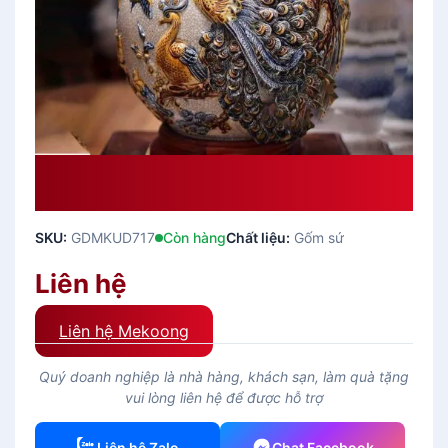
Quà Tặng Gốm Bình Hút Tài Lộc
Công Đào Đắp Nổi Men Rạn
SKU:
GDMKUD717
Còn hàng
Chất liệu:
Gốm sứ
Liên hệ
Liên hệ Mekoong
Quý doanh nghiệp là nhà hàng, khách sạn, làm quà tặng
vui lòng liên hệ để được hỗ trợ
Liên hệ Zalo
Chat Facebook