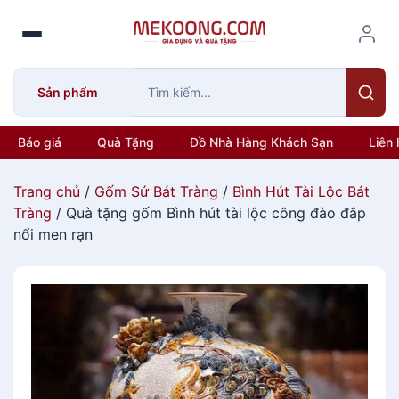
S
k
i
p
Sản phẩm
t
o
c
Báo giá
Quà Tặng
Đồ Nhà Hàng Khách Sạn
Liên 
o
n
Trang chủ
/
Gốm Sứ Bát Tràng
/
Bình Hút Tài Lộc Bát
t
Tràng
/ Quà tặng gốm Bình hút tài lộc công đào đắp
e
nổi men rạn
n
t