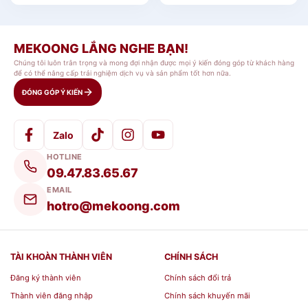
Royalceramic, Gốm sứ, Quà tặng ấm chén,
Chén sứ Bát Tràng, Gốm sứ Bát Tràng
MEKOONG LẮNG NGHE BẠN!
Chúng tôi luôn trân trọng và mong đợi nhận được mọi ý kiến đóng góp từ khách hàng
Bình hút tài lộc công đào đắp nổi men rạn
là một
để có thể nâng cấp trải nghiệm dịch vụ và sản phẩm tốt hơn nữa.
trong những
gốm sứ Bát Tràng
dùng để trang trí
ĐÓNG GÓP Ý KIẾN
làm đẹp không gian nhà của bạn. Sản phẩm này
còn đóng vai trò cực kỳ quan trọng trong việc
Zalo
cân bằng và điều hoà các yếu tố âm dương – ngũ
HOTLINE
hành theo từng mệnh vận của gia chủ
. Ngoài ra,
09.47.83.65.67
Bình hút tài lộc
còn
là một vật phẩm
Bình hút tài
EMAIL
lộc công đào đắp nổi men rạn
phong thủy giúp
hotro@mekoong.com
người làm kinh doanh làm ăn dễ dàng và thuận lợi
hơn.
TÀI KHOÀN THÀNH VIÊN
CHÍNH SÁCH
Đăng ký thành viên
Chính sách đổi trả
Giới Thiệu Bình hút tài lộc công
Thành viên đăng nhập
Chính sách khuyến mãi