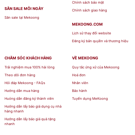
đào đắp nổi men rạn
Chính sách bảo mật
SĂN SALE MỖI NGÀY
Chính sách giao hàng
Săn sale tại Mekoong
Trong tín ngưỡng thờ cúng của người Việt, bình
MEKOONG.COM
hút tài lộc có ý nghĩa như sau:
Lịch sử thay đổi website
Đăng ký bản quyền và thương hiệu
Bình hút tài lộc công đào đắp nổi men rạn
là vật
phẩm phong thủy
thu hút tài lộc, may mắn, vượng
CHĂM SÓC KHÁCH HÀNG
VỀ MEKOONG
khí của gia chủ.
Trên thị trường hiện nay có rất
Trải nghiệm mua 100% hài lòng
Quy tắc ứng xử của Mekoong
nhiều mặt hàng về bình thu hút tài lộc gốm sứ
Theo dõi đơn hàng
Hoá đơn
nhưng nhìn chung chỉ có các
loại bình hút tài lộc
Hỏi đáp Mekoong - FAQs
Nhân viên
Bát Tràng phổ biến nhất là:
Hướng dẫn mua hàng
Bảo hành
Huóng dẫn đăng ký thành viên
Tuyển dụng MeKoong
Bình hút tài lộc Bát Tràng đắp nổi
Hướng dẫn lấy báo giá dụng cụ nhà
Bình hút tài lộc mạ vàng
hàng nhanh
Bình hút tài lộc Bát Tràng vẽ vàng
Hướng dẫn lấy báo giá quà tặng
nhanh
Bình hút tài lộc men lam