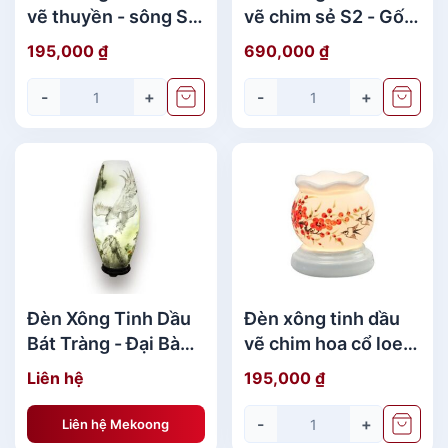
vẽ thuyền - sông S3
vẽ chim sẻ S2 - Gốm
- Gốm sứ Bát Tràng
sứ Bát Tràng giá rẻ
195,000
₫
690,000
₫
cao cấp
-
+
-
+
Đèn Xông Tinh Dầu
Đèn xông tinh dầu
Giá sản phẩm : 7800000
Bát Tràng - Đại Bàng
vẽ chim hoa cổ loe -
- H60cm sang trọng
Gốm sứ Bát Tràng
Liên hệ
195,000
₫
Từ khóa tìm kiếm hàng đầu:
Quà tặng gốm
ưa chuộng
sứ in logo,
Quà
tặng gốm sứ cao cấp, Quà
-
+
Liên hệ Mekoong
tặng gốm sứ Bát Tràng, Quà tặng gốm sứ