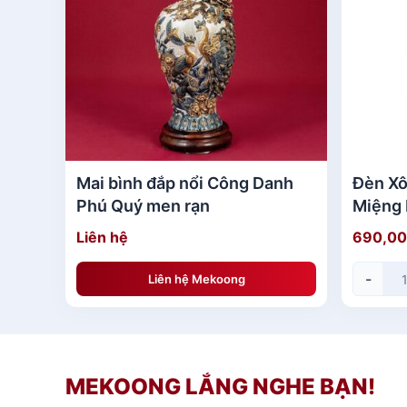
[caption id="attachment_138959" align="alig
Mai bình đắp nổi Công Danh
Đèn Xô
Bình Hút Tài Lộc Quà Tặng[/caption] [caption
Phú Quý men rạn
Miệng 
chuộn
Liên hệ
690,0
-
Liên hệ Mekoong
MEKOONG LẮNG NGHE BẠN!