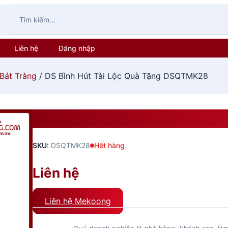
Liên hệ
Đăng nhập
 Bát Tràng
/ DS Bình Hút Tài Lộc Quà Tặng DSQTMK28
DS Bình Hút Tài Lộc Quà 
SKU:
DSQTMK28
Hết hàng
Liên hệ
Liên hệ Mekoong