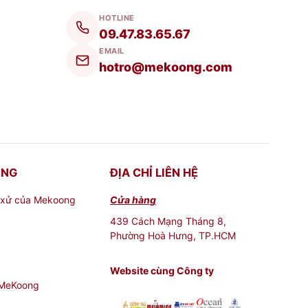
HOTLINE
09.47.83.65.67
EMAIL
hotro@mekoong.com
ONG
ĐỊA CHỈ LIÊN HỆ
 xử của Mekoong
Cửa hàng
439 Cách Mạng Tháng 8,
Phường Hoà Hưng, TP.HCM
g Tân Gia[/caption] [caption
Website cùng Công ty
 MeKoong