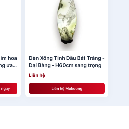
DS
him hoa
Đèn Xông Tinh Dầu Bát Tràng -
ng ưa
Đại Bàng - H60cm sang trọng
Liên hệ
 ngay
Liên hệ Mekoong