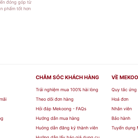
iến đóng góp từ
ản phẩm tốt hơn
CHĂM SÓC KHÁCH HÀNG
VỀ MEKO
Trải nghiệm mua 100% hài lòng
Quy tắc ứng
mãi
Theo dõi đơn hàng
Hoá đơn
Hỏi đáp Mekoong - FAQs
Nhân viên
BST Bình Hút Tài Lộc Tặn
ng
Hướng dẫn mua hàng
Bảo hành
Huóng dẫn đăng ký thành viên
Tuyển dụng
Hướng dẫn lấy báo giá dụng cụ