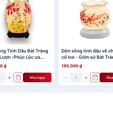
ncenter" width="600"]
ng Tinh Dầu Bát Tràng
Đèn xông tinh dầu vẽ c
 id="attachment_141299" align="aligncenter" width="600"]
Lượn -Phúc Lộc ưa
cổ loe - Gốm sứ Bát Trà
g
chuộng
00
₫
195,000
₫
+
-
+
Mua ngay
Mua