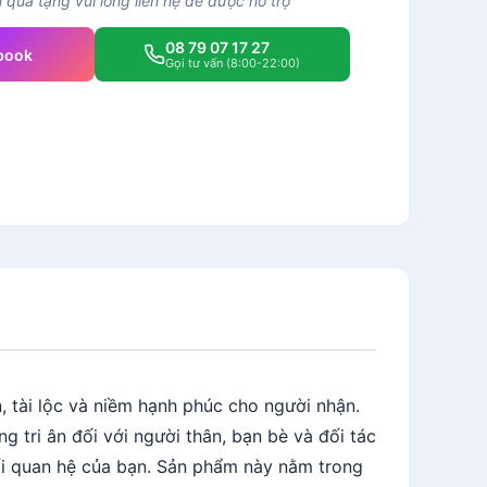
quà tặng vui lòng liên hệ để được hỗ trợ
08 79 07 17 27
book
Gọi tư vấn (8:00-22:00)
 tài lộc và niềm hạnh phúc cho người nhận.
g tri ân đối với người thân, bạn bè và đối tác
mối quan hệ của bạn. Sản phẩm này nằm trong