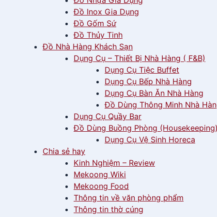
Đồ Nhựa Gia Dụng
Đồ Inox Gia Dụng
Đồ Gốm Sứ
Đồ Thủy Tinh
Đồ Nhà Hàng Khách Sạn
Dụng Cụ – Thiết Bị Nhà Hàng ( F&B)
Dụng Cụ Tiệc Buffet
Dụng Cụ Bếp Nhà Hàng
Dụng Cụ Bàn Ăn Nhà Hàng
Đồ Dùng Thông Minh Nhà Hà
Dụng Cụ Quầy Bar
Đồ Dùng Buồng Phòng (Housekeeping
Dụng Cụ Vệ Sinh Horeca
Chia sẻ hay
Kinh Nghiệm – Review
Mekoong Wiki
Mekoong Food
Thông tin về văn phòng phẩm
Thông tin thờ cúng