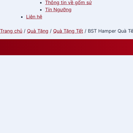
Thông tin về gốm sứ
Tín Ngưỡng
Liên hệ
Trang chủ
/
Quà Tặng
/
Quà Tặng Tết
/ BST Hamper Quà T