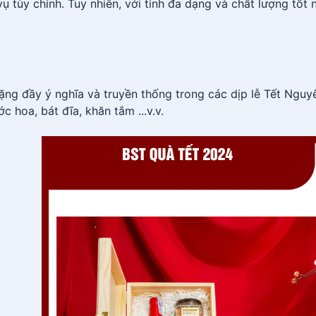
 tùy chỉnh. Tuy nhiên, với tính đa dạng và chất lượng tốt 
ặng đầy ý nghĩa và truyền thống trong các dịp lễ Tết Ng
 hoa, bát đĩa, khăn tắm ...v.v.