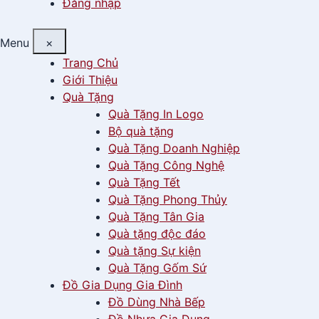
Đăng nhập
Menu
×
Trang Chủ
Giới Thiệu
Quà Tặng
Quà Tặng In Logo
Bộ quà tặng
Quà Tặng Doanh Nghiệp
Quà Tặng Công Nghệ
Quà Tặng Tết
Quà Tặng Phong Thủy
Quà Tặng Tân Gia
Quà tặng độc đáo
Quà tặng Sự kiện
Quà Tặng Gốm Sứ
Đồ Gia Dụng Gia Đình
Đồ Dùng Nhà Bếp