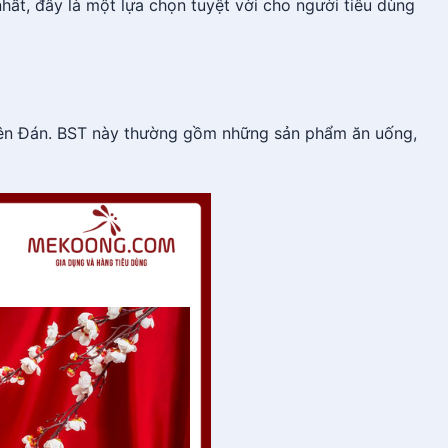
nhất, đây là một lựa chọn tuyệt vời cho người tiêu dùng
uyên Đán. BST này thường gồm những sản phẩm ăn uống,