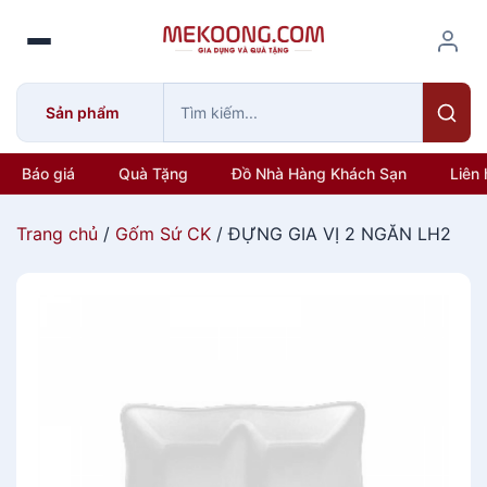
S
k
i
p
Sản phẩm
t
o
c
Báo giá
Quà Tặng
Đồ Nhà Hàng Khách Sạn
Liên 
o
n
Trang chủ
/
Gốm Sứ CK
/ ĐỰNG GIA VỊ 2 NGĂN LH2
t
e
n
t