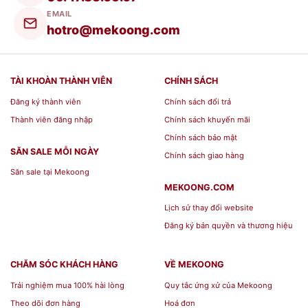
EMAIL
hotro@mekoong.com
Vòng quay trúng thưởng điện tử: Đây
là loại vòng quay được điều khiển
hoàn toàn bằng điện tử, có thể tích
TÀI KHOÀN THÀNH VIÊN
CHÍNH SÁCH
hợp nhiều tính năng đặc biệt như âm
Đăng ký thành viên
Chính sách đổi trả
thanh, ánh sáng LED, màn hình hiển
Thành viên đăng nhập
Chính sách khuyến mãi
thị, kết nối mạng, và có khả năng
Chính sách bảo mật
theo dõi kết quả trúng thưởng.
SĂN SALE MỖI NGÀY
Chính sách giao hàng
Săn sale tại Mekoong
Ưu điểm Vòng quay trúng
MEKOONG.COM
Lịch sử thay đổi website
thưởng
Đăng ký bản quyền và thương hiệu
Tạo hiệu ứng hấp dẫn: Vòng quay
CHĂM SÓC KHÁCH HÀNG
VỀ MEKOONG
trúng thưởng là một phương tiện
Trải nghiệm mua 100% hài lòng
Quy tắc ứng xử của Mekoong
truyền thông nổi bật, thu hút sự chú ý
Theo dõi đơn hàng
Hoá đơn