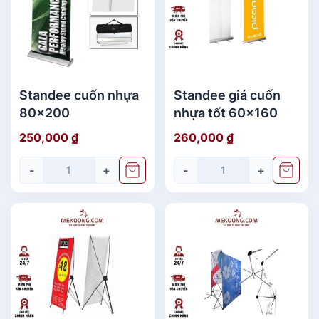
quay trúng thưởng có thể là bằng tay,
sử dụng đồng hồ quay, hoặc điều
khiển điện tử. Cơ chế quay có thể
được tích hợp trong sản phẩm hoặc
được kết nối từ bên ngoài.
Standee cuốn nhựa
Standee giá cuốn
80x200
nhựa tốt 60x160
Điều khiển trúng thưởng: Hệ thống
250,000
₫
260,000
₫
điều khiển để quyết định giải thưởng
-
+
-
+
hoặc phần thưởng nào sẽ được trao
cho người chơi, có thể sử dụng các
nút nhấn, đèn LED, màn hình hiển thị
điện tử hoặc các phương pháp khác.
Nguồn điện: Vòng quay trúng thưởng
có thể sử dụng nguồn điện từ pin
hoặc nguồn điện trực tiếp từ mạng