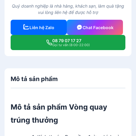
g
Quý doanh nghiệp là nhà hàng, khách sạn, làm quà tặng
q
vui lòng liên hệ để được hỗ trợ
u
a
Liên hệ Zalo
Chat Facebook
y
t
08 79 07 17 27
r
Gọi tư vấn (8:00-22:00)
ú
n
g
t
Mô tả sản phẩm
h
ư
ở
n
Mô tả sản phẩm Vòng quay
g
s
trúng thưởng
ố
l