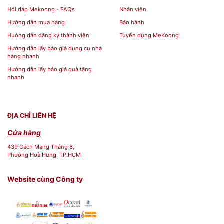
của
khách hàng
hoặc người dùng.
Hỏi đáp Mekoong - FAQs
Nhân viên
Hiệu ứng quay và mong đợi trúng
Hướng dẫn mua hàng
Bảo hành
thưởng giúp tạo ra một trải nghiệm
Huóng dẫn đăng ký thành viên
Tuyển dụng MeKoong
thú vị và hấp dẫn.
Hướng dẫn lấy báo giá dụng cụ nhà
hàng nhanh
Hướng dẫn lấy báo giá quà tặng
Tăng tương tác và tham gia: Vòng
nhanh
quay trúng thưởng có thể khuyến
khích khách hàng hoặc người dùng
tham gia và tương tác với sản phẩm
ĐỊA CHỈ LIÊN HỆ
hoặc dịch vụ của bạn. Điều này có thể
Cửa hàng
tạo ra sự tham gia tích cực, tăng
439 Cách Mạng Tháng 8,
Phường Hoà Hưng, TP.HCM
cường độ tương tác của khách hàng
và nâng cao tỷ lệ tham gia.
Website cùng Công ty
Tạo điểm nhấn cho sản phẩm hoặc
dịch vụ: Vòng quay trúng thưởng có