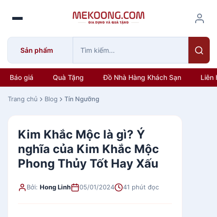
S
k
i
p
Sản phẩm
t
o
c
Báo giá
Quà Tặng
Đồ Nhà Hàng Khách Sạn
Liên 
o
n
Trang chủ
Blog
Tín Ngưỡng
t
e
Kim Khắc Mộc là gì? Ý
n
t
nghĩa của Kim Khắc Mộc
Phong Thủy Tốt Hay Xấu
Bởi:
Hong Linh
05/01/2024
41 phút đọc