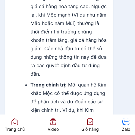
giá cả hàng hóa tăng cao. Ngược
lại, khi Mộc mạnh (Ví dụ như năm
Mão hoặc năm Mùi) thường là
thời điểm thị trường chứng
khoán trầm lắng, giá cả hàng hóa
giảm. Các nhà đầu tư có thể sử
dụng những thông tin này để đưa
ra các quyết định đầu tư đúng
đắn.
Trong chính trị:
Mối quan hệ Kim
khắc Mộc có thể được ứng dụng
để phân tích và dự đoán các sự
kiện chính trị. Ví dụ, khi Kim
mạnh thường là thời điểm xảy ra
chiến tranh, xung đột, bạo loạn.
Trang chủ
Video
Giỏ hàng
Zalo