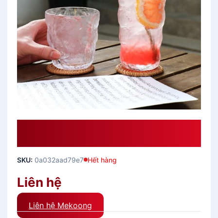
Ly Thủy Tinh Cafe Trà Sữa Phủ
Tuyết Mờ ICE Nhật Bản
SKU:
0a032aad79e7
Hết hàng
Liên hệ
Liên hệ Mekoong