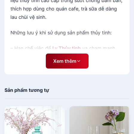
liệu thủy tinh cao cấp trong suốt chống bám bẩn,
thích hợp dùng cho quán cafe, trà sữa dễ dàng
lau chùi vệ sinh.
Những lưu ý khi sử dụng sản phẩm thủy tinh:
– Hạn chế việc để
Ly Thủy tinh
va chạm mạnh
vào nhau hay rơi vã
Xem thêm
– Tuyệt đối k đổ nước sôi đột ngột vào ly, gây ra
tình trạng sốc nhiệt
Sản phẩm tương tự
– Có thể dùng chanh, giấm để tẩy rữa vệ sinh ly
để ly sáng bóng như mới
Thông tin mua Ly thủy tinh cafe trà sữa phủ tuyết
Mờ ICE Nhật Bản