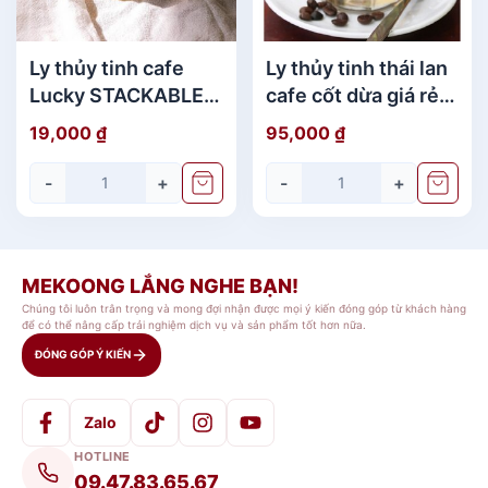
Ly thủy tinh cafe
Ly thủy tinh thái lan
Lucky STACKABLE
cafe cốt dừa giá rẻ
TUMBLER 202ml
(306ml)
19,000
₫
95,000
₫
chính hãng
-
+
-
+
MEKOONG LẮNG NGHE BẠN!
Chúng tôi luôn trân trọng và mong đợi nhận được mọi ý kiến đóng góp từ khách hàng
để có thể nâng cấp trải nghiệm dịch vụ và sản phẩm tốt hơn nữa.
ĐÓNG GÓP Ý KIẾN
Zalo
HOTLINE
09.47.83.65.67