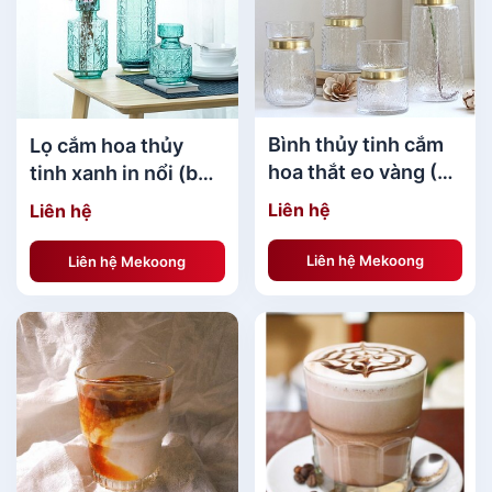
Địa Chỉ:
439 Đ. Cách Mạng Tháng 8, Phường 13,
Quận 10, Thành phố Hồ Chí Minh
Hotline:
0768 071 727
Bình thủy tinh cắm
Lọ cắm hoa thủy
hoa thắt eo vàng (4
tinh xanh in nổi (bán
Website
:
https://mekoong.com
size bán lẻ)
lẻ theo size)
Liên hệ
Liên hệ
Liên hệ Mekoong
Liên hệ Mekoong