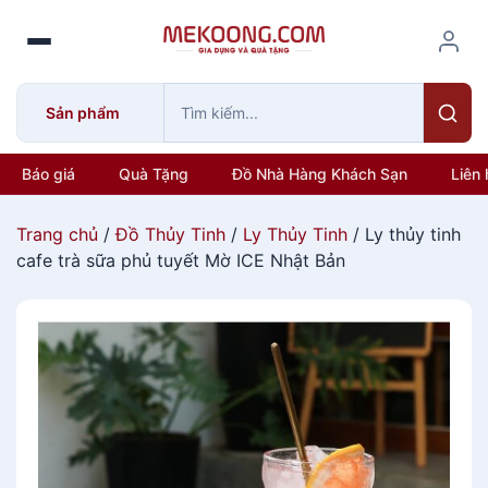
S
k
i
p
Sản phẩm
t
o
c
Báo giá
Quà Tặng
Đồ Nhà Hàng Khách Sạn
Liên 
o
n
Trang chủ
/
Đồ Thủy Tinh
/
Ly Thủy Tinh
/ Ly thủy tinh
t
cafe trà sữa phủ tuyết Mờ ICE Nhật Bản
e
n
t