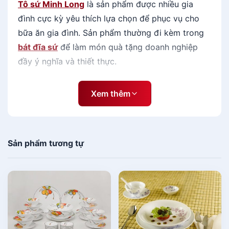
Tô sứ Minh Long
là sản phẩm được nhiều gia
-
đình cực kỳ yêu thích lựa chọn để phục vụ cho
T
r
bữa ăn gia đình. Sản phẩm thường đi kèm trong
ắ
bát đĩa sứ
để làm món quà tặng doanh nghiệp
n
đầy ý nghĩa và thiết thực.
g
N
Giới thiệu về Tô sứ cao 15 cm -
g
Xem thêm
à
Jasmine Ly's - Trắng Ngà
s
ố
Tô sứ cao 15 cm - Jasmine Ly's - Trắng Ngà
là
l
Sản phẩm tương tự
ư
dòng sản phẩm gốm sứ mang tính thẩm mỹ cao
ợ
được
cửa hàng gốm sứ minh long
sản xuất. Sản
n
phẩm được chế tác dựa trên dây chuyền hiện đại,
g
áp dụng công nghệ tiên tiến nhất hiện nay. Chất
liệu gốm sứ tinh tuyển, đúc kết tinh hoa đất Việt
lâu đời. Đạt tiêu chuẩn về độ tinh xảo, độ bền