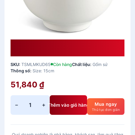
Tô Sứ Cao 15 Cm – Jasmine Ly’s –
Trắng Ngà
SKU:
TSMLMKUD65
Còn hàng
Chất liệu:
Gốm sứ
Thông số:
Size: 15cm
51,840
₫
Mua ngay
−
+
Thêm vào giỏ hàng
T
Thủ tục đơn giản
ô
s
ứ
Quý doanh nghiệp là nhà hàng, khách sạn, làm quà tặng