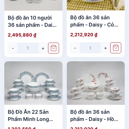
cao và lớp men sáng.
Bộ đồ ăn 36 sản
Bộ đồ ăn 10 người
phẩm - Daisy - Cỏ
36 sản phẩm - Daisy
Tím
- Bóng Bay
2,212,920
₫
2,495,880
₫
-
+
-
+
Tô sứ Minh Long có họa tiết, hoa văn sang trọng,
Bộ Đồ Ăn 22 Sản
Bộ đồ ăn 36 sản
Phẩm Minh Long
phẩm - Daisy - Hồng
được chạm khắc tỉ mỉ bởi các nghệ nhân Minh
Jasmine Vinh Quy
Mai
Long lành nghề. Mang phong cách hiện đại và
1,303,560
₫
2,212,920
₫