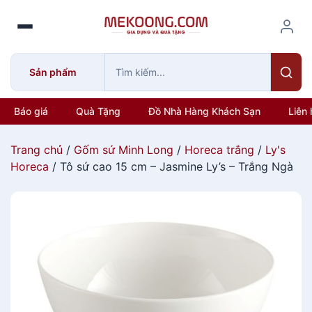
S
k
i
p
Sản phẩm
t
o
c
Báo giá
Quà Tặng
Đồ Nhà Hàng Khách Sạn
Liên 
o
n
Trang chủ
/
Gốm sứ Minh Long
/
Horeca trắng
/
Ly's
t
Horeca
/ Tô sứ cao 15 cm – Jasmine Ly’s – Trắng Ngà
e
n
t