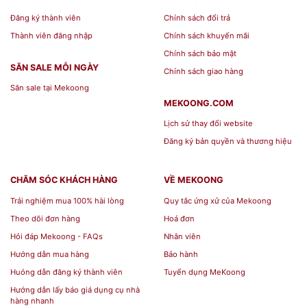
Trọng lượng
479 gr
Đăng ký thành viên
Chính sách đổi trả
Chiều dài
15 cm
Thành viên đăng nhập
Chính sách khuyến mãi
Chính sách bảo mật
Chiều rộng
15 cm
SĂN SALE MỖI NGÀY
Chính sách giao hàng
Chiều cao
8 cm
Săn sale tại Mekoong
Màu sắc
Trắng ngà
MEKOONG.COM
Phong cách
Trang nhã, Hiện đại
Lịch sử thay đổi website
Đăng ký bản quyền và thương hiệu
Địa chỉ Mua Tô sứ cao 15 cm -
CHĂM SÓC KHÁCH HÀNG
VỀ MEKOONG
Jasmine Ly's - Trắng Ngà ở đâu
Trải nghiệm mua 100% hài lòng
Quy tắc ứng xử của Mekoong
giá rẻ?
Theo dõi đơn hàng
Hoá đơn
Hỏi đáp Mekoong - FAQs
Nhân viên
Hướng dẫn mua hàng
Bảo hành
Bạn đang có nhu cầu tìm mua các sản phẩm
Tô
Huóng dẫn đăng ký thành viên
Tuyển dụng MeKoong
sứ cao 15 cm - Jasmine Ly's - Trắng Ngà
nhưng
Hướng dẫn lấy báo giá dụng cụ nhà
không biết
địa chỉ mua tô sứ tại tphcm
. Tham
hàng nhanh