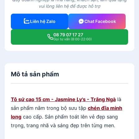
c
vui lòng liên hệ để được hỗ trợ
a
o
Liên hệ Zalo
Chat Facebook
1
5
08 79 07 17 27
c
Gọi tư vấn (8:00-22:00)
m
-
J
a
Mô tả sản phẩm
s
m
i
n
Tô sứ cao 15 cm - Jasmine Ly's - Trắng Ngà
là
e
sản phẩm nằm trong bộ sưu tập
chén đĩa minh
L
long
cao cấp.
Sản phẩm toát lên vẻ đẹp sang
y
trọng, trang nhã và sáng đẹp trên từng men.
'
s