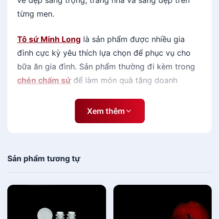
vẻ đẹp sang trọng, trang nhã và sáng đẹp trên
n
từng men.
h
V
Tô sứ Minh Long
là sản phẩm được nhiều gia
ũ
L
đình cực kỳ yêu thích lựa chọn để phục vụ cho
y
bữa ăn gia đình. Sản phẩm thường đi kèm trong
'
chén chấm sứ
để làm món quà tặng doanh
s
nghiệp đầy ý nghĩa và thiết thực.
-
T
Xem thêm
Giới thiệu về Tô sứ thỏi vàng 26
r
ắ
x 19 cm - Anh Vũ Ly's - Trắng
n
g
Sản phẩm tương tự
Ngà
N
g
Tô sứ thỏi vàng 26 x 19 cm - Anh Vũ Ly's -
à
s
Trắng Ngà
là dòng sản phẩm gốm sứ mang tính
ố