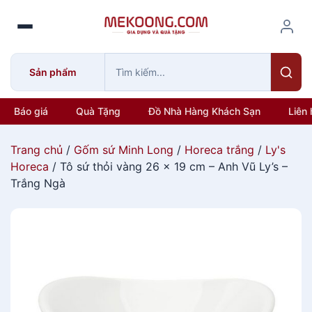
S
k
i
p
Sản phẩm
t
o
c
Báo giá
Quà Tặng
Đồ Nhà Hàng Khách Sạn
Liên 
o
n
Trang chủ
/
Gốm sứ Minh Long
/
Horeca trắng
/
Ly's
t
Horeca
/ Tô sứ thỏi vàng 26 x 19 cm – Anh Vũ Ly’s –
e
Trắng Ngà
n
t