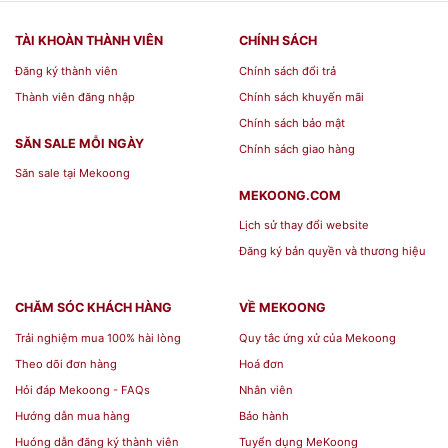
Ngà
TÀI KHOÀN THÀNH VIÊN
CHÍNH SÁCH
Đăng ký thành viên
Chính sách đổi trả
Mã sản phẩm: A001_572638000
Thành viên đăng nhập
Chính sách khuyến mãi
Thương hiệu: LY'S
Chính sách bảo mật
Bộ sưu tập: Misc Assortment
SĂN SALE MỖI NGÀY
Chính sách giao hàng
Trọng lượng
541 gr
Săn sale tại Mekoong
Chiều dài
26 cm
MEKOONG.COM
Lịch sử thay đổi website
Chiều rộng
19 cm
Đăng ký bản quyền và thương hiệu
Chiều cao
7,5 cm
Màu sắc
Trắng ngà
CHĂM SÓC KHÁCH HÀNG
VỀ MEKOONG
Phong cách
Trang nhã, Hiện đại
Trải nghiệm mua 100% hài lòng
Quy tắc ứng xử của Mekoong
Theo dõi đơn hàng
Hoá đơn
Địa chỉ Mua Tô sứ thỏi vàng 26
Hỏi đáp Mekoong - FAQs
Nhân viên
Hướng dẫn mua hàng
Bảo hành
x 19 cm - Anh Vũ Ly's - Trắng
Huóng dẫn đăng ký thành viên
Tuyển dụng MeKoong