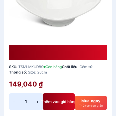
Tô Sứ Thỏi Vàng 26 X 19 Cm – Anh
Vũ Ly’s – Trắng Ngà
SKU:
TSMLMKUD89
Còn hàng
Chất liệu:
Gốm sứ
Thông số:
Size: 26cm
149,040
₫
Mua ngay
−
+
Thêm vào giỏ hàng
T
Thủ tục đơn giản
ô