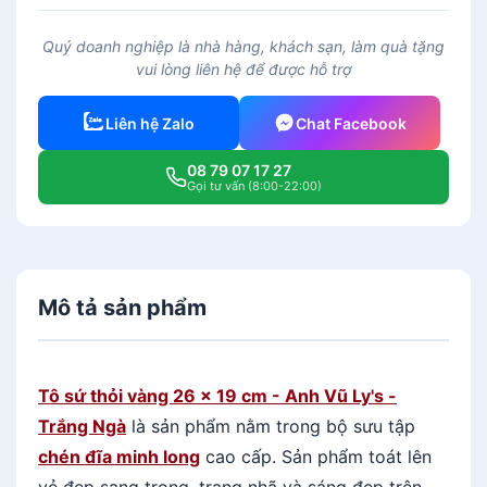
s
ứ
Quý doanh nghiệp là nhà hàng, khách sạn, làm quà tặng
t
vui lòng liên hệ để được hỗ trợ
h
ỏ
Liên hệ Zalo
Chat Facebook
i
v
08 79 07 17 27
à
Gọi tư vấn (8:00-22:00)
n
g
2
6
Mô tả sản phẩm
x
1
9
c
Tô sứ thỏi vàng 26 x 19 cm - Anh Vũ Ly's -
m
Trắng Ngà
là sản phẩm nằm trong bộ sưu tập
-
chén đĩa minh long
cao cấp.
Sản phẩm toát lên
A