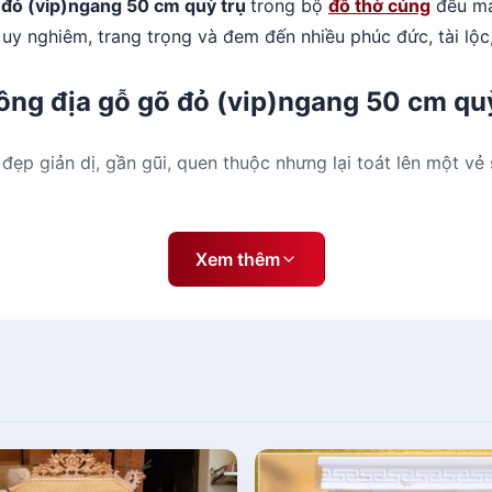
õ đỏ (vip)ngang 50 cm quỳ trụ
trong bộ
đồ thờ cúng
đều man
 uy nghiêm, trang trọng và đem đến nhiều phúc đức, tài lộc
 ông địa gỗ gõ đỏ (vip)ngang 50 cm qu
đẹp giản dị, gần gũi, quen thuộc nhưng lại toát lên một vẻ
ăn hóa tín ngưỡng dân gian chắc có lẽ bạn sẽ rất khó có t
Xem thêm
àn thờ thần tài ông địa gỗ gõ đỏ (vip)ngang 50 cm quỳ tr
rong thờ cúng
ười Việt Nam từ biết bao đời nay. Dù có khó khăn, khổ cực
gia đình được chỉnh chu và tươm tất nhất.