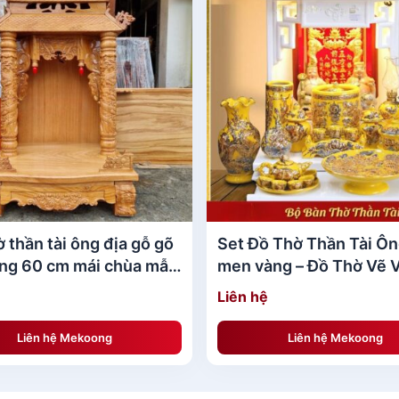
iên là một nơi linh thiêng và cũng là nơi để con cháu có t
chọn
Bàn thờ thần tài ông địa gỗ gõ đỏ (vip)ngang 50 cm qu
vật phẩm nào?
những ý nghĩa vô cùng đặc biệt. Không chỉ riêng
Bàn thờ t
 các vật phẩm
Đồ thờ bằng đá
hay
Đồ thờ cúng lưu ly
cũng 
 ông ta từ xưa đến nay thì thì một bộ đồ thờ cúng cần phả
 thần tài ông địa gỗ gõ
Set Đồ Thờ Thần Tài Ôn
ng 60 cm mái chùa mẫu
men vàng – Đồ Thờ Vẽ 
Gốm Bát Tràng sang tr
Liên hệ
Liên hệ Mekoong
Liên hệ Mekoong