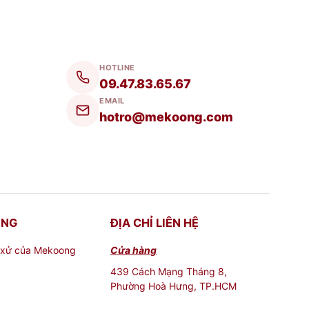
HOTLINE
09.47.83.65.67
đồ dùng thờ cúng bằng gỗ cần phải được lựa
EMAIL
hotro@mekoong.com
t bộ đồ thờ
Bàn thờ thần tài ông địa gỗ gõ đỏ
ONG
ĐỊA CHỈ LIÊN HỆ
 xử của Mekoong
Cửa hàng
439 Cách Mạng Tháng 8,
Phường Hoà Hưng, TP.HCM