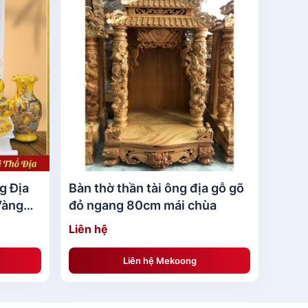
hể bày tỏ được lòng thành cũng như sự hiếu
ỳ trụ
là một điều cực kỳ cần thiết trong đời
hần tài ông địa gỗ gõ đỏ (vip)ngang 50 cm
được nhiều người ưu tiên lựa chọn.
i có đầy đủ những vật phẩm sau đây:
g Địa
Bàn thờ thần tài ông địa gỗ gõ
Vàng
đỏ ngang 80cm mái chùa
ọng
Liên hệ
Liên hệ Mekoong