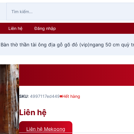
Liên hệ
Đăng nhập
 Bàn thờ thần tài ông địa gỗ gõ đỏ (vip)ngang 50 cm quỳ t
Bàn Thờ Thần Tài Ông Địa 
Cm Quỳ Trụ
SKU:
4997117ed449
Hết hàng
Liên hệ
Liên hệ Mekoong