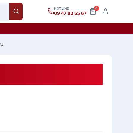
0
HOTLINE
09 47 83 65 67
rụ
Gỗ Gõ Đỏ (vip)ngang 50