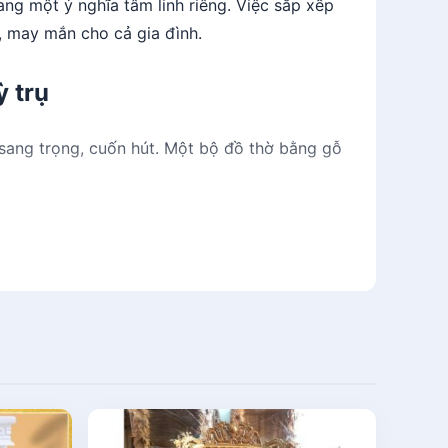
g một ý nghĩa tâm linh riêng. Việc sắp xếp
, may mắn cho cả gia đình.
ỳ trụ
 sang trọng, cuốn hút. Một bộ đồ thờ bằng gỗ
hể chuẩn bị được một bàn thờ gia tiên đầy đủ.
ụ
qua bài viết dưới đây nhé!
 đến nhường nào đi nữa thì mỗi gia đình đều