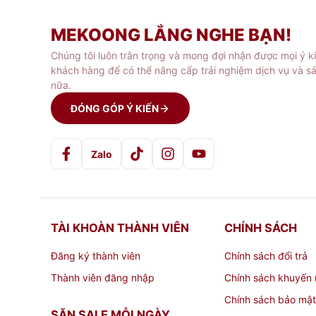
Đỉnh Song Long
Các vật phẩm khác như khay nước,
MEKOONG LẮNG NGHE BẠN!
Chúng tôi luôn trân trọng và mong đợi nhận được mọi ý k
Những loại gỗ nào được dùng làm đồ t
khách hàng để có thể nâng cấp trải nghiệm dịch vụ và s
nữa.
Người Việt ta luôn muốn chuẩn bị thật chu đ
ĐÓNG GÓP Ý KIẾN
chọn cần phải có sự tinh tế và hơn thế nữa c
(vip)ngang 50 cm quỳ trụ
cúng hoàn hảo nhất
Zalo
Đồ thờ được làm từ gỗ mít
Đồ thờ được làm từ gỗ hương
Đồ thờ được làm từ gỗ gụ
TÀI KHOÀN THÀNH VIÊN
CHÍNH SÁCH
Đồ thờ được làm từ gỗ dổi
Đăng ký thành viên
Chính sách đổi trả
Đồ thờ được làm từ gỗ vàng tâm
Đồ thờ được làm từ gỗ vàng táu
Thành viên đăng nhập
Chính sách khuyến 
Đồ thờ được làm từ gỗ gõ
Chính sách bảo mật
SĂN SALE MỖI NGÀY