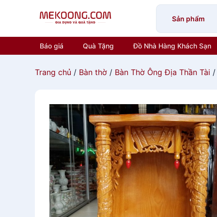
Skip
to
Sản phẩm
content
Báo giá
Quà Tặng
Đồ Nhà Hàng Khách Sạn
Trang chủ
/
Bàn thờ
/
Bàn Thờ Ông Địa Thần Tài
/