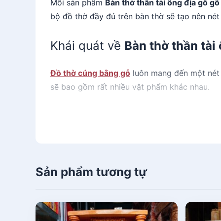
Mỗi sản phẩm
Bàn thờ thần tài ông địa gỗ g
bộ đồ thờ đầy đủ trên bàn thờ sẽ tạo nên nét
Khái quát về
Bàn thờ thần tài
Đồ thờ cúng bằng gỗ
luôn mang đến một nét 
sẽ bao gồm rất nhiều vật phẩm khác nhau.
Nếu bạn không phải là một người hiểu rõ về v
Hãy cùng Mekoong tìm hiểu cá thông tin về
B
Ý nghĩa của đồ thờ bằng gỗ t
Sản phẩm tương tự
Tục thờ cúng ông bà tổ tiên đã gắn bó với ng
luôn cố gắng chăm chút bàn thờ gia tiên của 