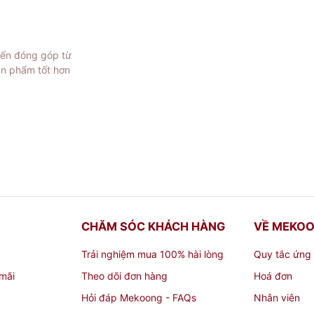
 bình sen,...
iến đóng góp từ
hờ cúng?
ản phẩm tốt hơn
áo và đầy đủ các vật phẩm trên bàn thờ nhà mình. Vì vậy, 
húng cần phải được làm từ chất liệu gỗ tốt nhất. Để có mộ
, gia chủ nên lựa chọn những loại gỗ chất lượng như sau:
CHĂM SÓC KHÁCH HÀNG
VỀ MEKO
Trải nghiệm mua 100% hài lòng
Quy tắc ứng
mãi
Theo dõi đơn hàng
Hoá đơn
Hỏi đáp Mekoong - FAQs
Nhân viên