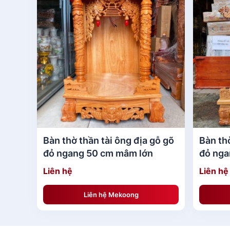
Dân gian thường quan niệm rằng bàn thờ gia t
thảo đối với ông bà tổ tiên. Do đó, việc lựa 
sống của gia đình chúng ta.
Bộ đồ thờ đầy đủ bằng gỗ gồm những 
Mỗi vật phẩm thờ cúng đều mang trong mình 
quỳ trụ
thuộc đồ đồ thờ bằng gỗ mà còn có
Nhưng chung quy lại, theo quan niệm của cha
Bàn thờ thần tài ông địa gỗ gõ
Bàn thờ
Bát hương
đỏ ngang 50 cm mâm lớn
đỏ nga
Cặp chim hạc
mới
Liên hệ
Liên hệ
Chân đèn và đèn dầu
Ống nhang
Liên hệ Mekoong
Ngai chén thờ, ngai thờ
Đỉnh đồng, lư hương