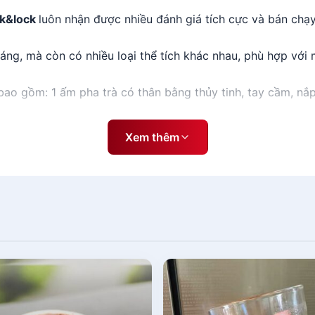
ock&lock
luôn nhận được nhiều đánh giá tích cực và bán chạy
ng, mà còn có nhiều loại thể tích khác nhau, phù hợp với
bao gồm: 1 ấm pha trà có thân bằng thủy tinh, tay cầm, nắp
h lock&lock
Xem thêm
 và chọn mua
bình pha trà giữ nhiệt lock&lock
:
u đồ gia dụng cao cấp Lock&lock, rất thích hợp cho hộ gia
a trà
này
được thiết kế hiện đại giúp loại bỏ hết cạn bã c
ống.
 chịu nhiệt, nên bình sẽ giữ được mùi vị nồng đậm của trà c
ình trà sẽ đảm bảo an toàn cho sức khoẻ. Thêm vào đó là phầ