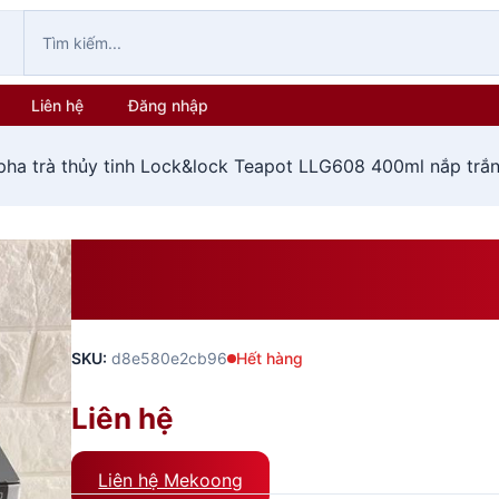
Liên hệ
Đăng nhập
pha trà thủy tinh Lock&lock Teapot LLG608 400ml nắp trắ
Bình Pha Trà Thủy Tinh Lo
400ml Nắp Trắng Có Tay C
SKU:
d8e580e2cb96
Hết hàng
Liên hệ
Liên hệ Mekoong