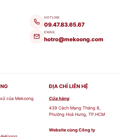
uất đã khuyến cáo trong phần hướng dẫn.
HOTLINE
oại bỏ mùi hôi, bụi bẩn và chất bảo quản để
09.47.83.65.67
EMAIL
hotro@mekoong.com
bắn ra ngoài, làm thân bình ẩm ướt và có thể
ữ nhiệt.
n có thể bị chảy, còn vỏ bình bằng inox có
ONG
ĐỊA CHỈ LIÊN HỆ
ó thể rò rỉ ra ngoài khi di chuyển, khiến nhiệt
 xử của Mekoong
Cửa hàng
439 Cách Mạng Tháng 8,
Phường Hoà Hưng, TP.HCM
ng giữ nhiệt và khiến bình nhanh hỏng.
Website cùng Công ty
hoảng 15 phút mới cho nước lạnh vào, điều
 MeKoong