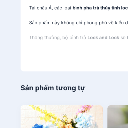
Tại châu Á, các loại
bình pha trà thủy tinh l
Sản phẩm này không chỉ phong phú về kiểu dá
Thông thường,
bộ bình trà
Lock and Lock
sẽ 
Đặc điểm nổi bật bình pha trà thủy tin
Những lý do sau đây sẽ khiến bạn ấn tượng
Đây là sản phẩm thuộc thương hiệ
Sản phẩm tương tự
Phần lõi lọc của
bình giữ nhiệt ph
vị tinh túy, thơm ngon của thức u
​Do được làm từ vật liệu thủy tinh
Với lõi lọc sạch và thông minh, b
nóng hay bỏng tay.