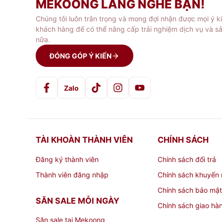
MEKOONG LẮNG NGHE BẠN!
Khi sử dụng
bình lọc trà
Lock&Lock, bạn nên 
Chúng tôi luôn trân trọng và mong đợi nhận được mọi ý k
khách hàng để có thể nâng cấp trải nghiệm dịch vụ và s
Đối với những chiếc bình mới mua về, bạn nên
nữa.
sử dụng an toàn hơn.
ĐÓNG GÓP Ý KIẾN
Chỉ nên đổ một lượng nước vừa phải vào trong
làm bạn bị bỏng. Ngoài ra bạn cũng không nên
Zalo
Không hâm nóng nước uống trực tiếp trong bìn
khả năng gây cháy nổ.
TÀI KHOÀN THÀNH VIÊN
CHÍNH SÁCH
Đậy và vặn nắp thật kín sau khi đổ nước vào
Đăng ký thành viên
Chính sách đổi trả
độ nước giảm nhanh hơn.
Thành viên đăng nhập
Chính sách khuyến 
Không chứa nước nóng hoặc lạnh thay phiên ng
Chính sách bảo mật
SĂN SALE MỖI NGÀY
Chính sách giao hà
Nếu muốn làm điều này, bạn nên sử dụng hết 
Săn sale tại Mekoong