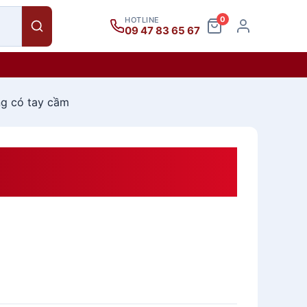
0
HOTLINE
09 47 83 65 67
ng có tay cầm
ck&lock Teapot LLG608
ầm