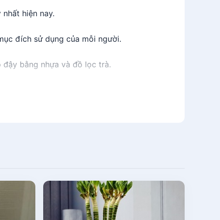
 nhất hiện nay.
 mục đích sử dụng của mỗi người.
 đậy bằng nhựa và đồ lọc trà.
 đình và dân văn phòng pha trà tiện dụng.
ủa trà. Từ đó giúp bạn thưởng thức được hương
ũng như ủ ấm trà mọi lúc mọi nơi.
n tay cầm giúp rót trà tiện lợi, không bị