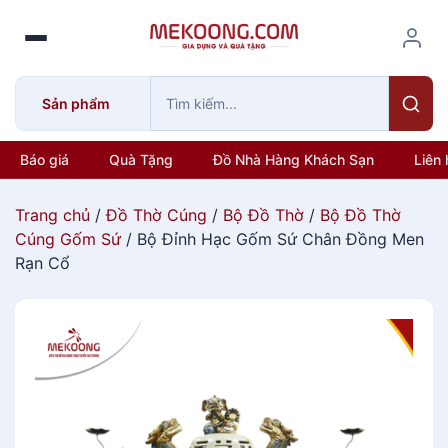
S
k
i
p
Sản phẩm
t
o
c
Báo giá
Quà Tặng
Đồ Nhà Hàng Khách Sạn
Liên 
o
n
Trang chủ
/
Đồ Thờ Cúng
/
Bộ Đồ Thờ
/
Bộ Đồ Thờ
t
Cúng Gốm Sứ
/ Bộ Đỉnh Hạc Gốm Sứ Chân Đồng Men
e
Rạn Cổ
n
t