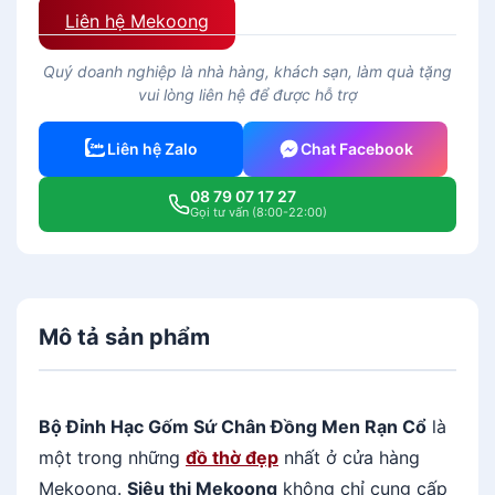
Liên hệ Mekoong
Quý doanh nghiệp là nhà hàng, khách sạn, làm quà tặng
vui lòng liên hệ để được hỗ trợ
Liên hệ Zalo
Chat Facebook
08 79 07 17 27
Gọi tư vấn (8:00-22:00)
Mô tả sản phẩm
Bộ Đỉnh Hạc Gốm Sứ Chân Đồng Men Rạn Cổ
là
một trong những
đồ thờ đẹp
nhất ở cửa hàng
Mekoong.
Siêu thị Mekoong
không chỉ cung cấp