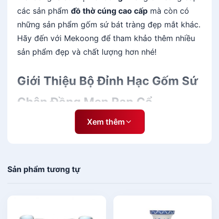
các sản phẩm
đồ thờ cúng cao cấp
mà còn có
những sản phẩm gốm sứ bát tràng đẹp mắt khác.
Hãy đến với Mekoong để tham khảo thêm nhiều
sản phẩm đẹp và chất lượng hơn nhé!
Giới Thiệu Bộ Đỉnh Hạc Gốm Sứ
Chân Đồng Men Rạn Cổ
Xem thêm
Bộ đỉnh hạc gốm sứ
là nơi để đốt trầm, cốt yếu
để tạo ra mùi hương trầm thơm, bởi theo quan
niệm từ xưa thì hương thơm mô tả lòng thành, sự
Sản phẩm tương tự
thanh khiết cao quý. Chính vì thế,
Bộ Đỉnh Hạc
Gốm Sứ Chân Đồng Men Rạn Cổ
mang các khói
trầm tỏa ra về mặt linh tính thì nó hóa giải được
hung khí tăng thêm cát khí, gia nâng cao sự hòa