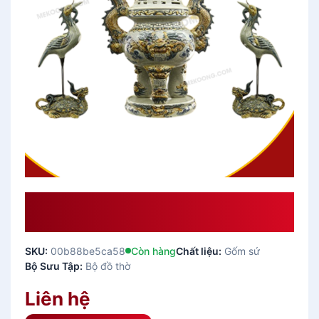
Bộ Đỉnh Hạc Gốm Sứ Chân Đồng
Men Rạn Cổ
SKU:
00b88be5ca58
Còn hàng
Chất liệu:
Gốm sứ
Bộ Sưu Tập:
Bộ đồ thờ
Liên hệ