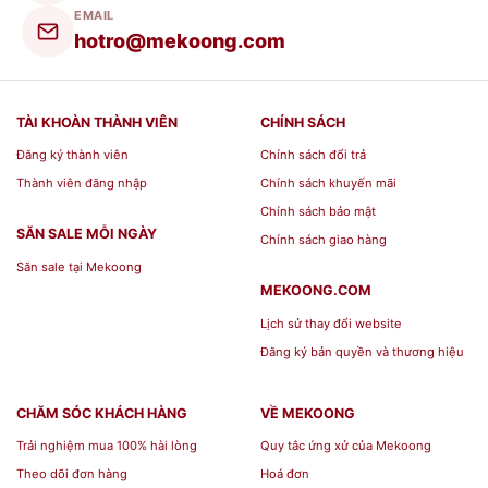
EMAIL
Gốm Sứ Chân Đồng Men Rạn Cổ
hotro@mekoong.com
Giá Rẻ Ở Đâu?
TÀI KHOÀN THÀNH VIÊN
CHÍNH SÁCH
Nếu bạn cần mua sản phẩm
Bộ Đỉnh Hạc Gốm Sứ
Đăng ký thành viên
Chính sách đổi trả
Chân Đồng Men Rạn Cổ
giá rẻ
bạn có thể chọn
Thành viên đăng nhập
Chính sách khuyến mãi
Mekoong là nơi cung cấp đầy đủ các sản phẩm
Chính sách bảo mật
từ
gốm sứ
bát tràng cao cấp với nhiều dòng sản
SĂN SALE MỖI NGÀY
Chính sách giao hàng
phẩm gốm sứ bạn có thể dễ dàng lựa chọn với
Săn sale tại Mekoong
MEKOONG.COM
giá cả hợp lý khi mua. Những dòng sản phẩm
Lịch sử thay đổi website
gốm sứ bát tràng từ Mekoong được bày bán
Đăng ký bản quyền và thương hiệu
ngoài
Bộ Đỉnh Hạc Gốm Sứ Chân Đồng Men Rạn
Cổ
bạn có thể chọn tại
Siêu Thị Mekoong
CHĂM SÓC KHÁCH HÀNG
VỀ MEKOONG
Địa Chỉ Mua Sản Phẩm
Bộ Đỉnh Hạc Gốm Sứ
Trải nghiệm mua 100% hài lòng
Quy tắc ứng xử của Mekoong
Chân Đồng Men Rạn Cổ
Theo dõi đơn hàng
Hoá đơn