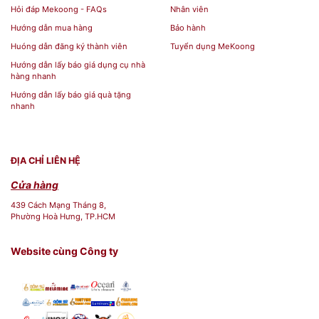
Hỏi đáp Mekoong - FAQs
Nhân viên
Địa chỉ mua sản phẩm
Bộ Đỉnh Hạc Gốm Sứ Chân
Hướng dẫn mua hàng
Bảo hành
Huóng dẫn đăng ký thành viên
Tuyển dụng MeKoong
Đồng Men Rạn Cổ
tại TPHCM ở đâu uy tín giá
Hướng dẫn lấy báo giá dụng cụ nhà
rẻ? Nếu bạn đang ở TPHCM bạn có thể đến trực
hàng nhanh
tiếp Siêu Thị Mekoong hoặc đặt sản phẩm Online
Hướng dẫn lấy báo giá quà tặng
nhanh
qua website Mekoong.com bạn sẽ được tư vấn
chi tiết về giá và mẫu sản phẩm giá rẻ tại
TPHCM.
ĐỊA CHỈ LIÊN HỆ
[block id="thong-tin-lien-he"]
Cửa hàng
439 Cách Mạng Tháng 8,
Phường Hoà Hưng, TP.HCM
Website cùng Công ty