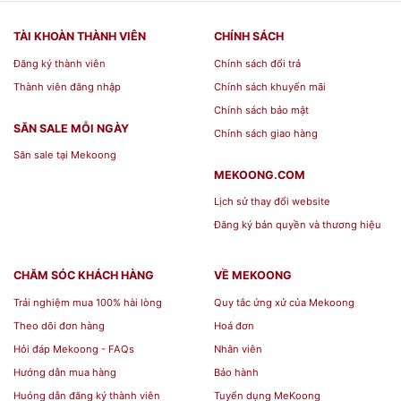
DƯỠNG SINH CẠN ĐÁY TỪ 28CM + NẮP
TÀI KHOÀN THÀNH VIÊN
CHÍNH SÁCH
Chiều dài 33 cm
Đăng ký thành viên
Chính sách đổi trả
Chiều rộng 28 cm
Thành viên đăng nhập
Chính sách khuyến mãi
Chiều cao 3.5 cm
Chính sách bảo mật
Màu sắc Xanh rêu
SĂN SALE MỖI NGÀY
Chính sách giao hàng
Săn sale tại Mekoong
Lưu ý: Chỉ sử dụng trên bếp từ
MEKOONG.COM
Lịch sử thay đổi website
Địa chỉ Mua CHẢO SỨ DƯỠNG
Đăng ký bản quyền và thương hiệu
SINH CẠN ĐÁY TỪ 28CM + NẮP
CHĂM SÓC KHÁCH HÀNG
VỀ MEKOONG
ở đâu giá rẻ?
Trải nghiệm mua 100% hài lòng
Quy tắc ứng xử của Mekoong
Theo dõi đơn hàng
Hoá đơn
Hỏi đáp Mekoong - FAQs
Nhân viên
Bạn đang có nhu cầu tìm mua các sản phẩm
Hướng dẫn mua hàng
Bảo hành
CHẢO SỨ DƯỠNG SINH CẠN ĐÁY TỪ 28CM +
Huóng dẫn đăng ký thành viên
Tuyển dụng MeKoong