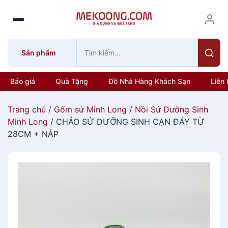
S
k
i
p
Sản phẩm
t
o
c
Báo giá
Quà Tặng
Đồ Nhà Hàng Khách Sạn
Liên 
o
n
Trang chủ
/
Gốm sứ Minh Long
/
Nồi Sứ Dưỡng Sinh
t
Minh Long
/ CHẢO SỨ DƯỠNG SINH CẠN ĐÁY TỪ
e
28CM + NẮP
n
t