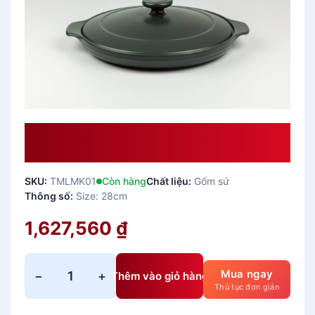
CHẢO SỨ DƯỠNG SINH CẠN ĐÁY
TỪ 28CM + NẮP
SKU:
TMLMK01
Còn hàng
Chất liệu:
Gốm sứ
Thông số:
Size: 28cm
1,627,560
₫
Mua ngay
−
+
Thêm vào giỏ hàng
C
Thủ tục đơn giản
H