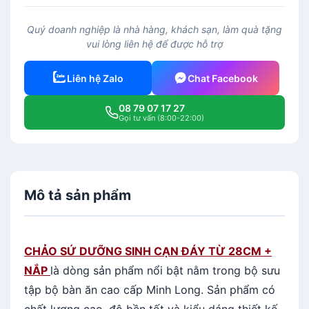
Ả
O
Quý doanh nghiệp là nhà hàng, khách sạn, làm quà tặng
S
vui lòng liên hệ để được hỗ trợ
Ứ
D
Liên hệ Zalo
Chat Facebook
Ư
Ỡ
08 79 07 17 27
N
Gọi tư vấn (8:00-22:00)
G
S
I
N
Mô tả sản phẩm
H
C
Ạ
N
CHẢO SỨ DƯỠNG SINH CẠN ĐÁY TỪ 28CM +
Đ
NẮP
là dòng sản phẩm nổi bật nằm trong bộ sưu
Á
tập bộ bàn ăn cao cấp Minh Long.
Sản phẩm có
Y