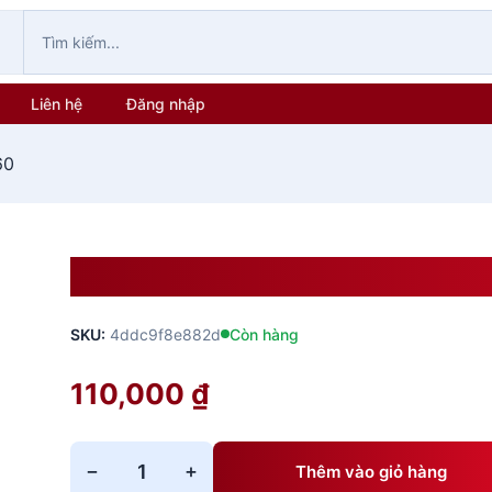
Liên hệ
Đăng nhập
60
Standee X Cường Lực 60×1
SKU:
4ddc9f8e882d
Còn hàng
110,000
₫
−
+
Thêm vào giỏ hàng
Standee