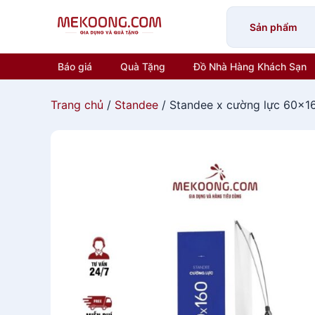
Skip
to
Sản phẩm
content
Báo giá
Quà Tặng
Đồ Nhà Hàng Khách Sạn
Trang chủ
/
Standee
/ Standee x cường lực 60×1