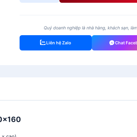
x
cường
lực
60x160
Quý doanh nghiệp là nhà hàng, khách sạn, làm 
số
lượng
Liên hệ Zalo
Chat Face
60x160
 x cao)