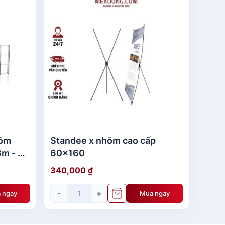
giúp sản phẩm nhẹ nhàng và dễ dàng di
yền thông và quảng cáo như trưng bày sản
ng tâm thương mại, hội nghị, hội thảo, quảng
 phai màu cao, đảm bảo hình ảnh in sắc nét,
hôm
Standee x nhôm cao cấp
3m - 3
60x160
340,000
₫
ể thu hút sự chú ý đến sản phẩm.
-
+
 ngay
Mua ngay
áo.