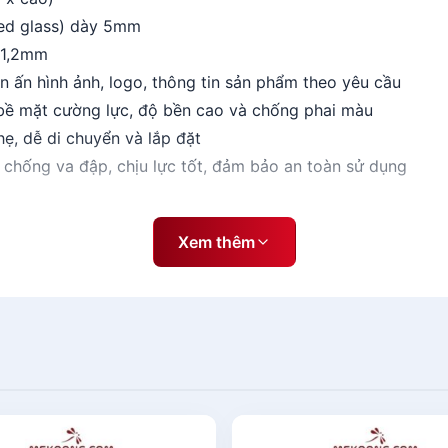
red glass) dày 5mm
 1,2mm
n ấn hình ảnh, logo, thông tin sản phẩm theo yêu cầu
n bề mặt cường lực, độ bền cao và chống phai màu
hẹ, dễ di chuyển và lắp đặt
 chống va đập, chịu lực tốt, đảm bảo an toàn sử dụng
c 60x160
Xem thêm
 lực của tấm kính tempered glass dày 5mm, Standee x cườn
 dụng trong các hoạt động trưng bày và quảng cáo.
có thiết kế đơn giản, gọn nhẹ, mang lại vẻ ngoài hiện đại
ấn hình ảnh, logo, thông tin sản phẩm lên bề mặt cường lực