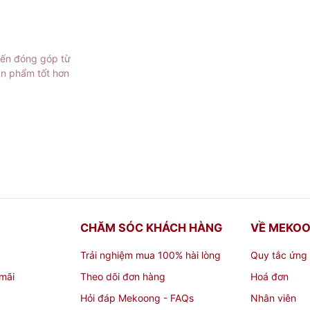
 cụ truyền thông trong các sự kiện, giúp trưng bày thông ti
ản phẩm, dịch vụ hoặc thông tin về thương hiệu.
iến đóng góp từ
ản phẩm tốt hơn
âm kinh doanh: Truyền tải thông điệp marketing và thương 
 sân bay, sân vận động, bãi biển, công viên, thu hút sự ch
CHĂM SÓC KHÁCH HÀNG
VỀ MEKO
Trải nghiệm mua 100% hài lòng
Quy tắc ứng
mãi
Theo dõi đơn hàng
Hoá đơn
Hỏi đáp Mekoong - FAQs
Nhân viên