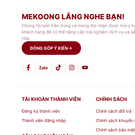
Sự kiện, hội nghị, hội thảo: Công
MEKOONG LẮNG NGHE BẠN!
Showroom, cửa hàng: Giới thiệu s
Chúng tôi luôn trân trọng và mong đợi nhận được mọi ý k
khách hàng để có thể nâng cấp trải nghiệm dịch vụ và s
Quảng cáo tại văn phòng, trung t
nữa.
ĐÓNG GÓP Ý KIẾN
Sự kiện ngoài trời: Quảng cáo tại
Zalo
TÀI KHOÀN THÀNH VIÊN
CHÍNH SÁCH
Đăng ký thành viên
Chính sách đổi trả
Thành viên đăng nhập
Chính sách khuyến 
Chính sách bảo mật