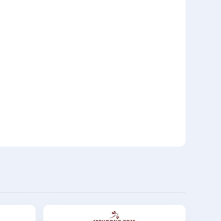
g lực 60x160 có độ bền cao, chống va đập,
, chuyên nghiệp và thu hút sự chú ý của
, tạo nên một công cụ truyền thông hấp dẫn và