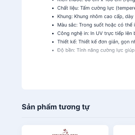
Chất liệu: Tấm cường lực (tempe
Khung: Khung nhôm cao cấp, dày
Màu sắc: Trong suốt hoặc có thể i
Công nghệ in: In UV trực tiếp lê
Thiết kế: Thiết kế đơn giản, gọn n
Độ bền: Tính năng cường lực giúp
Ưu điểm Standee x cường lự
Độ bền cao: Với tính năng cường
chịu lực tốt, đảm bảo an toàn sử
Sản phẩm tương tự
Thẩm mỹ cao: Standee x cường lực 
khách hàng
. Ngoài ra, có thể in 
hiệu quả.