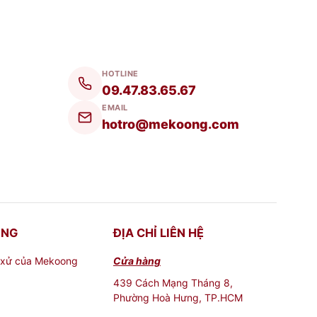
n chuyên nghiệp.
HOTLINE
hiệu của doanh nghiệp.
09.47.83.65.67
EMAIL
ú ý của đông đảo người dân và du khách.
hotro@mekoong.com
ONG
ĐỊA CHỈ LIÊN HỆ
 xử của Mekoong
Cửa hàng
439 Cách Mạng Tháng 8,
Phường Hoà Hưng, TP.HCM