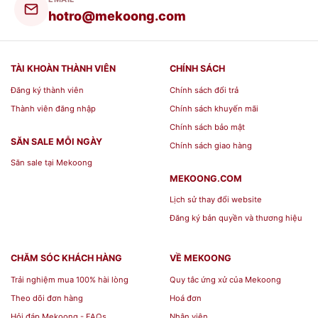
hotro@mekoong.com
TÀI KHOÀN THÀNH VIÊN
CHÍNH SÁCH
Đăng ký thành viên
Chính sách đổi trả
Thành viên đăng nhập
Chính sách khuyến mãi
Chính sách bảo mật
SĂN SALE MỖI NGÀY
Chính sách giao hàng
Săn sale tại Mekoong
MEKOONG.COM
Lịch sử thay đổi website
Đăng ký bản quyền và thương hiệu
CHĂM SÓC KHÁCH HÀNG
VỀ MEKOONG
Trải nghiệm mua 100% hài lòng
Quy tắc ứng xử của Mekoong
Các mẫu ly sứ Bát Tràng đẹp làm quà tặng gốm
Theo dõi đơn hàng
Hoá đơn
sứ[/caption] [caption id="attachment_104644"
Hỏi đáp Mekoong - FAQs
Nhân viên