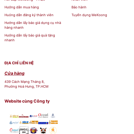
align="aligncenter" width="800"]
Hướng dẫn mua hàng
Bảo hành
Huóng dẫn đăng ký thành viên
Tuyển dụng MeKoong
Hướng dẫn lấy báo giá dụng cụ nhà
hàng nhanh
Hướng dẫn lấy báo giá quà tặng
nhanh
ĐỊA CHỈ LIÊN HỆ
Cửa hàng
439 Cách Mạng Tháng 8,
Phường Hoà Hưng, TP.HCM
Website cùng Công ty
Bộ quà tặng ấm trà đẹp[/caption] [caption