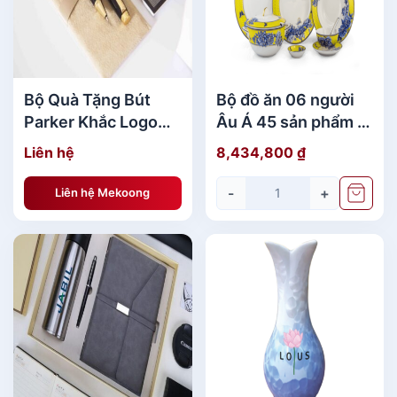
DS Bó Hoa Đẹp Quà Tặng[/caption] [caption
Bộ Quà Tặng Bút
Bộ đồ ăn 06 người
id="attachment_138921" align="aligncenter"
Parker Khắc Logo
Âu Á 45 sản phẩm -
width="600"]
Lenovo sang trọng
Sago - Mẫu Đơn
Liên hệ
8,434,800
₫
MKBQT05
Vàng Quà Tri Ân
MKQTA00
-
+
Liên hệ Mekoong