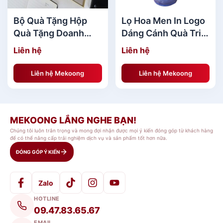
Bộ Quà Tặng Hộp
Lọ Hoa Men In Logo
Quà Tặng Doanh
Dáng Cánh Quà Tri
Nhân Jabil sang
Ân MKQTA10
Liên hệ
Liên hệ
Danh Sách Quà Tặng Đẹp[/caption] [caption
trọng MKBQT09
id="attachment_36718" align="aligncenter"
Liên hệ Mekoong
Liên hệ Mekoong
width="800"]
MEKOONG LẮNG NGHE BẠN!
Chúng tôi luôn trân trọng và mong đợi nhận được mọi ý kiến đóng góp từ khách hàng
để có thể nâng cấp trải nghiệm dịch vụ và sản phẩm tốt hơn nữa.
ĐÓNG GÓP Ý KIẾN
Zalo
TOP 10 mẫu quà tặng gốm sứ bộ ấm chén in logo
HOTLINE
đẹp[/caption] [caption id="attachment_54329"
09.47.83.65.67
align="aligncenter" width="800"]
EMAIL