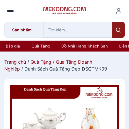
S
k
i
p
Sản phẩm
t
o
c
Báo giá
Quà Tặng
Đồ Nhà Hàng Khách Sạn
Liên 
o
n
Trang chủ
/
Quà Tặng
/
Quà Tặng Doanh
t
Nghiệp
/ Danh Sách Quà Tặng Đẹp DSQTMK09
e
n
t