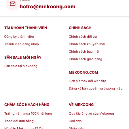
hotro@mekoong.com
TÀI KHOÀN THÀNH VIÊN
CHÍNH SÁCH
Đăng ký thành viên
Chính sách đổi trả
Thành viên đăng nhập
Chính sách khuyến mãi
BST Túi Quà Tặng Tết[/caption] [caption
Chính sách bảo mật
id="attachment_139674" align="aligncenter"
SĂN SALE MỖI NGÀY
Chính sách giao hàng
width="600"]
Săn sale tại Mekoong
MEKOONG.COM
Lịch sử thay đổi website
Đăng ký bản quyền và thương hiệu
CHĂM SÓC KHÁCH HÀNG
VỀ MEKOONG
Trải nghiệm mua 100% hài lòng
Quy tắc ứng xử của Mekoong
Theo dõi đơn hàng
Hoá đơn
Hỏi đáp Mekoong - FAQs
Nhân viên