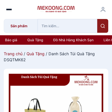
S
k
i
p
Sản phẩm
t
o
c
Báo giá
Quà Tặng
Đồ Nhà Hàng Khách Sạn
Liên 
o
n
Trang chủ
/
Quà Tặng
/ Danh Sách Túi Quà Tặng
t
DSQTMK62
e
n
t