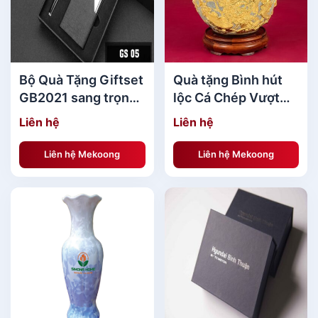
Bộ Quà Tặng Giftset
Quà tặng Bình hút
BST Túi Vải in logo Quà Tặng Theo Yêu
GB2021 sang trọng
lộc Cá Chép Vượt
Cầu[/caption] [caption id="attachment_140316"
MKBQT01
Vũ Môn đắp nổi men
align="aligncenter" width="600"]
Liên hệ
Liên hệ
rạn dát vàng cao cấp
Bát Tràng
Liên hệ Mekoong
Liên hệ Mekoong