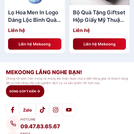
Lọ Hoa Men In Logo
Bộ Quà Tặng Giftset
Dáng Lộc Bình Quà
Hộp Giấy Mỹ Thuật
Tri Ân MKQTA11
Ép Kim cao cấp
Liên hệ
Liên hệ
MKBQT40
Túi Vải Quà Tặng Sự Kiện[/caption] [caption
Liên hệ Mekoong
Liên hệ Mekoong
id="attachment_139854" align="aligncenter"
width="600"]
MEKOONG LẮNG NGHE BẠN!
Chúng tôi luôn trân trọng và mong đợi nhận được mọi ý kiến đóng góp từ khách hàng
để có thể nâng cấp trải nghiệm dịch vụ và sản phẩm tốt hơn nữa.
ĐÓNG GÓP Ý KIẾN
Zalo
HOTLINE
09.47.83.65.67
EMAIL