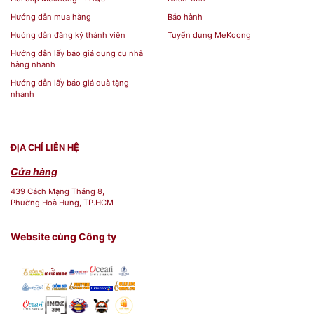
Hướng dẫn mua hàng
Bảo hành
Huóng dẫn đăng ký thành viên
Tuyển dụng MeKoong
Hướng dẫn lấy báo giá dụng cụ nhà
hàng nhanh
Hướng dẫn lấy báo giá quà tặng
nhanh
Túi Vải Không Dệt Tặng Quà Tết Doanh
Nghiệp[/caption] [caption
ĐỊA CHỈ LIÊN HỆ
id="attachment_139027" align="aligncenter"
Cửa hàng
width="600"]
439 Cách Mạng Tháng 8,
Phường Hoà Hưng, TP.HCM
Website cùng Công ty