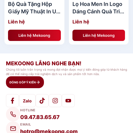
Bộ Quà Tặng Hộp
Lọ Hoa Men In Logo
Giấy Mỹ Thuật In UV
Dáng Cánh Quà Tri
Logo sang trọng
Ân MKQTA10
Liên hệ
Liên hệ
MKBQT41
Liên hệ Mekoong
Liên hệ Mekoong
Bộ Quà Tặng Sức Khỏe[/caption] [caption
MEKOONG LẮNG NGHE BẠN!
id="attachment_138923" align="aligncenter"
Chúng tôi luôn trân trọng và mong đợi nhận được mọi ý kiến đóng góp từ khách hàng
để có thể nâng cấp trải nghiệm dịch vụ và sản phẩm tốt hơn nữa.
width="600"]
ĐÓNG GÓP Ý KIẾN
Zalo
HOTLINE
09.47.83.65.67
EMAIL
hotro@mekoong.com