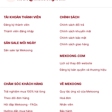
TÀI KHOÀN THÀNH VIÊN
CHÍNH SÁCH
Đăng ký thành viên
Chính sách đổi trả
Thành viên đăng nhập
Chính sách khuyến mãi
Chính sách bảo mật
SĂN SALE MỖI NGÀY
Chính sách giao hàng
Săn sale tại Mekoong
MEKOONG.COM
DS Quà Tặng Sức Khỏe[/caption]
Lịch sử thay đổi website
Đăng ký bản quyền và thương hiệu
CHĂM SÓC KHÁCH HÀNG
VỀ MEKOONG
Trải nghiệm mua 100% hài lòng
Quy tắc ứng xử của Mekoong
Theo dõi đơn hàng
Hoá đơn
Hỏi đáp Mekoong - FAQs
Nhân viên
Hướng dẫn mua hàng
Bảo hành