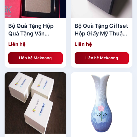
Bộ Quà Tặng Hộp
Bộ Quà Tặng Giftset
Quà Tặng Văn
Hộp Giấy Mỹ Thuật
Phòng TPSK đẹp
Ép Kim cao cấp
Liên hệ
Liên hệ
MKBQT02
MKBQT40
Liên hệ Mekoong
Liên hệ Mekoong
[caption id="attachment_139983"
align="aligncenter" width="600"]