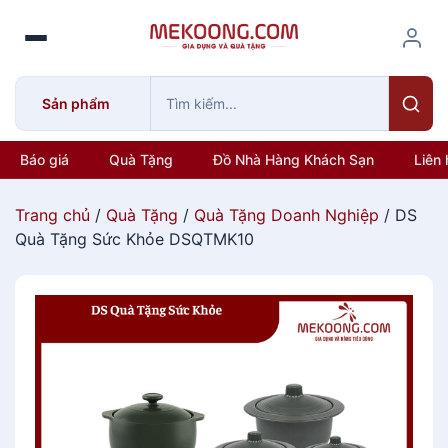
S
k
i
p
Sản phẩm
t
o
c
Báo giá
Quà Tặng
Đồ Nhà Hàng Khách Sạn
Liên 
o
n
Trang chủ
/
Quà Tặng
/
Quà Tặng Doanh Nghiệp
/ DS
t
Quà Tặng Sức Khỏe DSQTMK10
e
n
t