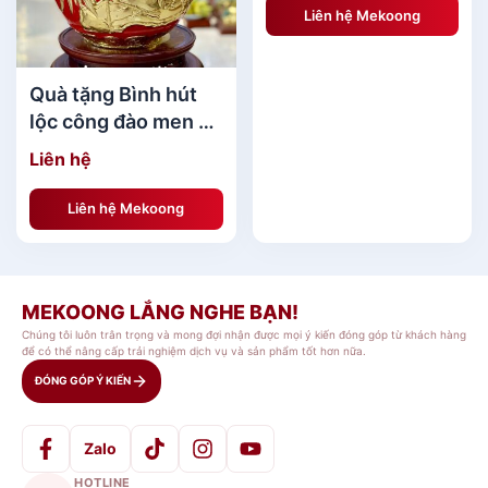
align="aligncenter" width="600"]
Liên hệ Mekoong
Quà tặng Bình hút
lộc công đào men đỏ
Trần Độ dát vàng
Liên hệ
Liên hệ Mekoong
MEKOONG LẮNG NGHE BẠN!
Chúng tôi luôn trân trọng và mong đợi nhận được mọi ý kiến đóng góp từ khách hàng
để có thể nâng cấp trải nghiệm dịch vụ và sản phẩm tốt hơn nữa.
ĐÓNG GÓP Ý KIẾN
Zalo
Danh Sách Quà Tặng Dưới 500k[/caption]
HOTLINE