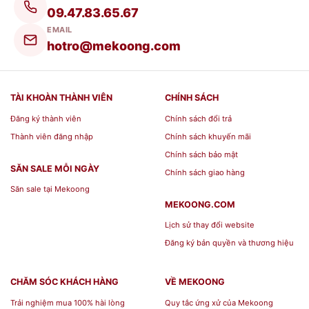
[caption id="attachment_139315"
09.47.83.65.67
align="aligncenter" width="600"]
EMAIL
hotro@mekoong.com
TÀI KHOÀN THÀNH VIÊN
CHÍNH SÁCH
Đăng ký thành viên
Chính sách đổi trả
Thành viên đăng nhập
Chính sách khuyến mãi
Chính sách bảo mật
SĂN SALE MỖI NGÀY
Chính sách giao hàng
Săn sale tại Mekoong
MEKOONG.COM
Lịch sử thay đổi website
Đăng ký bản quyền và thương hiệu
CHĂM SÓC KHÁCH HÀNG
VỀ MEKOONG
Trải nghiệm mua 100% hài lòng
Quy tắc ứng xử của Mekoong