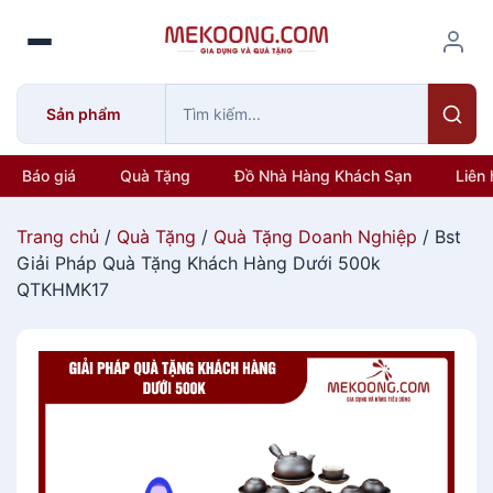
S
k
i
p
Sản phẩm
t
o
c
Báo giá
Quà Tặng
Đồ Nhà Hàng Khách Sạn
Liên 
o
n
Trang chủ
/
Quà Tặng
/
Quà Tặng Doanh Nghiệp
/ Bst
t
Giải Pháp Quà Tặng Khách Hàng Dưới 500k
e
QTKHMK17
n
t