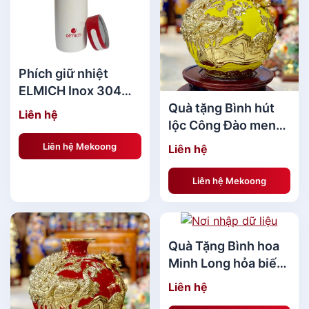
Phích giữ nhiệt
ELMICH Inox 304
420ml E4
Quà tặng Bình hút
Liên hệ
lộc Công Đào men
Citrine Trần Độ dát
Liên hệ Mekoong
Liên hệ
vàng
Liên hệ Mekoong
Quà Tặng Bình hoa
Minh Long hỏa biến
- Xanh Vân Ngọc 5 -
Bst Giải Pháp Quà Tặng Khách Hàng Dưới
Liên hệ
27 cm
500k[/caption] [caption id="attachment_139003"