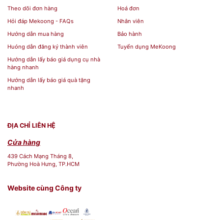
BST Nồi inox giá dưới 500k[/caption] [caption
Theo dõi đơn hàng
Hoá đơn
id="attachment_139752" align="aligncenter"
Hỏi đáp Mekoong - FAQs
Nhân viên
width="600"]
Hướng dẫn mua hàng
Bảo hành
Huóng dẫn đăng ký thành viên
Tuyển dụng MeKoong
Hướng dẫn lấy báo giá dụng cụ nhà
hàng nhanh
Hướng dẫn lấy báo giá quà tặng
nhanh
ĐỊA CHỈ LIÊN HỆ
Cửa hàng
439 Cách Mạng Tháng 8,
Phường Hoà Hưng, TP.HCM
Website cùng Công ty