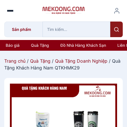
S
k
i
p
Sản phẩm
t
o
c
Báo giá
Quà Tặng
Đồ Nhà Hàng Khách Sạn
Liên 
o
n
Trang chủ
/
Quà Tặng
/
Quà Tặng Doanh Nghiệp
/ Quà
t
Tặng Khách Hàng Nam QTKHMK29
e
n
t