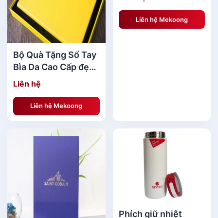
27 cm
Liên hệ Mekoong
Quà Tặng Khách Hàng Nam[/caption] [caption
Bộ Quà Tặng Sổ Tay
id="attachment_140760" align="aligncenter"
Bìa Da Cao Cấp đẹp
width="600"]
MKBQT38
Liên hệ
Liên hệ Mekoong
Phích giữ nhiệt