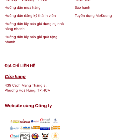
Hướng dẫn mua hàng
Bảo hành
Huóng dẫn đăng ký thành viên
Tuyển dụng MeKoong
Hướng dẫn lấy báo giá dụng cụ nhà
hàng nhanh
Hướng dẫn lấy báo giá quà tặng
nhanh
BST Bộ Đồ Ăn Bát Tràng Quà Tặng Gốm
Sứ[/caption] [caption id="attachment_140750"
align="aligncenter" width="600"]
ĐỊA CHỈ LIÊN HỆ
Cửa hàng
439 Cách Mạng Tháng 8,
Phường Hoà Hưng, TP.HCM
Website cùng Công ty