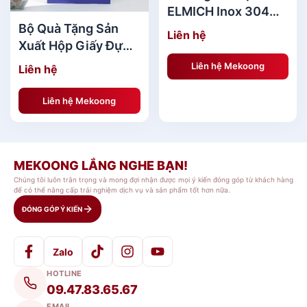
ELMICH Inox 304
420ml E4
Bộ Quà Tặng Sản
Liên hệ
Xuất Hộp Giấy Đựng
Quà Tặng Saint
Liên hệ Mekoong
Liên hệ
BST Quà Tặng Gốm Sứ Cho Khách
Gobain HOT nhất
Hàng[/caption] [caption id="attachment_140754"
MKBQT43
Liên hệ Mekoong
align="aligncenter" width="600"]
MEKOONG LẮNG NGHE BẠN!
Chúng tôi luôn trân trọng và mong đợi nhận được mọi ý kiến đóng góp từ khách hàng
để có thể nâng cấp trải nghiệm dịch vụ và sản phẩm tốt hơn nữa.
ĐÓNG GÓP Ý KIẾN
Zalo
HOTLINE
09.47.83.65.67
EMAIL