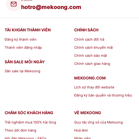
hotro@mekoong.com
TÀI KHOÀN THÀNH VIÊN
CHÍNH SÁCH
Đăng ký thành viên
Chính sách đổi trả
BST Bộ Đồ Ăn Minh Long Gốm Sứ Quà
Thành viên đăng nhập
Chính sách khuyến mãi
Tặng[/caption] [caption id="attachment_140752"
Chính sách bảo mật
align="aligncenter" width="600"]
SĂN SALE MỖI NGÀY
Chính sách giao hàng
Săn sale tại Mekoong
MEKOONG.COM
Lịch sử thay đổi website
Đăng ký bản quyền và thương hiệu
CHĂM SÓC KHÁCH HÀNG
VỀ MEKOONG
Trải nghiệm mua 100% hài lòng
Quy tắc ứng xử của Mekoong
Theo dõi đơn hàng
Hoá đơn
Hỏi đáp Mekoong - FAQs
Nhân viên