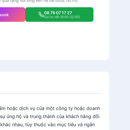
quà tặng vui lòng liên hệ để được hỗ trợ
08 79 07 17 27
book
Gọi tư vấn (8:00-22:00)
ẩm hoặc dịch vụ của một công ty hoặc doanh
i sự ủng hộ và trung thành của khách hàng đối
 khác nhau, tùy thuộc vào mục tiêu và ngân