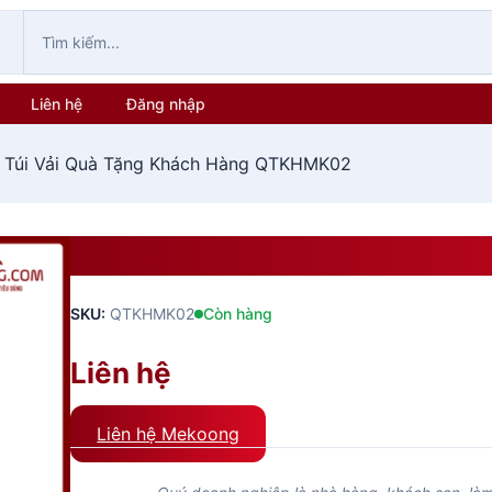
Liên hệ
Đăng nhập
 Túi Vải Quà Tặng Khách Hàng QTKHMK02
Túi Vải Quà Tặng Khách H
SKU:
QTKHMK02
Còn hàng
Liên hệ
Liên hệ Mekoong