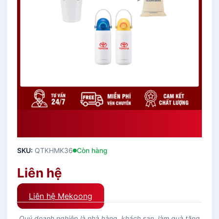
Quà Tặng Khách Hàng Ngày Khai
Trương QTKHMK36
SKU:
QTKHMK36
Còn hàng
Liên hệ
Liên hệ Mekoong
Quý doanh nghiệp là nhà hàng, khách sạn, làm quà tặng