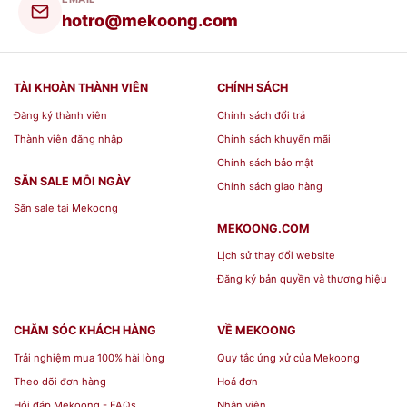
hotro@mekoong.com
TÀI KHOÀN THÀNH VIÊN
CHÍNH SÁCH
Đăng ký thành viên
Chính sách đổi trả
Thành viên đăng nhập
Chính sách khuyến mãi
Chính sách bảo mật
SĂN SALE MỖI NGÀY
Chính sách giao hàng
Săn sale tại Mekoong
BST Quà Tặng Gốm Sứ Cho Khách
MEKOONG.COM
Hàng[/caption]
Lịch sử thay đổi website
Đăng ký bản quyền và thương hiệu
CHĂM SÓC KHÁCH HÀNG
VỀ MEKOONG
Trải nghiệm mua 100% hài lòng
Quy tắc ứng xử của Mekoong
Theo dõi đơn hàng
Hoá đơn
Hỏi đáp Mekoong - FAQs
Nhân viên