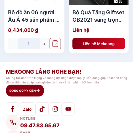
Bộ đồ ăn 06 người
Bộ Quà Tặng Giftset
Âu Á 45 sản phẩm -
GB2021 sang trọng
Sago - Mẫu Đơn
MKBQT01
8,434,800
₫
Liên hệ
Vàng Quà Tri Ân
MKQTA00
-
+
Liên hệ Mekoong
BST Quà Tặng In Logo Cho Khách Hàng[/caption]
MEKOONG LẮNG NGHE BẠN!
[caption id="attachment_140760"
Chúng tôi luôn trân trọng và mong đợi nhận được mọi ý kiến đóng góp từ khách hàng
align="aligncenter" width="600"]
để có thể nâng cấp trải nghiệm dịch vụ và sản phẩm tốt hơn nữa.
ĐÓNG GÓP Ý KIẾN
Zalo
HOTLINE
09.47.83.65.67
EMAIL