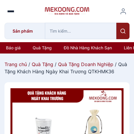
S
k
i
p
Sản phẩm
t
o
c
Báo giá
Quà Tặng
Đồ Nhà Hàng Khách Sạn
Liên 
o
n
Trang chủ
/
Quà Tặng
/
Quà Tặng Doanh Nghiệp
/ Quà
t
Tặng Khách Hàng Ngày Khai Trương QTKHMK36
e
n
t