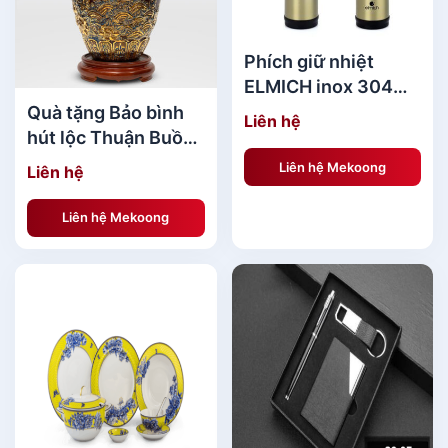
Phích giữ nhiệt
ELMICH inox 304
500ml D5
Quà tặng Bảo bình
Liên hệ
hút lộc Thuận Buồm
Xuôi Gió vẽ vàng
Liên hệ Mekoong
Liên hệ
men nâu
BST Quà tặng công nghệ cho khách
Liên hệ Mekoong
Hàng[/caption] [caption id="attachment_141097"
align="aligncenter" width="600"]