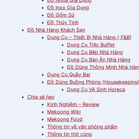
Đồ Nhựa Gia Dụng
Đồ Inox Gia Dụng
Đồ Gốm Sứ
Đồ Thủy Tinh
Đồ Nhà Hàng Khách Sạn
Dụng Cụ – Thiết Bị Nhà Hàng ( F&B)
Dụng Cụ Tiệc Buffet
Dụng Cụ Bếp Nhà Hàng
Dụng Cụ Bàn Ăn Nhà Hàng
Đồ Dùng Thông Minh Nhà Hà
Dụng Cụ Quầy Bar
Đồ Dùng Buồng Phòng (Housekeeping
Dụng Cụ Vệ Sinh Horeca
Chia sẻ hay
Kinh Nghiệm – Review
Mekoong Wiki
Mekoong Food
Thông tin về văn phòng phẩm
Thông tin thờ cúng