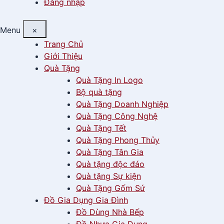
Đăng nhập
Menu
×
Trang Chủ
Giới Thiệu
Quà Tặng
Quà Tặng In Logo
Bộ quà tặng
Quà Tặng Doanh Nghiệp
Quà Tặng Công Nghệ
Quà Tặng Tết
Quà Tặng Phong Thủy
Quà Tặng Tân Gia
Quà tặng độc đáo
Quà tặng Sự kiện
Quà Tặng Gốm Sứ
Đồ Gia Dụng Gia Đình
Đồ Dùng Nhà Bếp