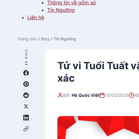
Thông tin về gốm sứ
Tín Ngưỡng
Liên hệ
Trang chủ
Blog
Tín Ngưỡng
CHIA SẺ
Tử vi Tuổi Tuất 
xác
Bởi:
Hồ Quốc Việt
10/02/2023
48