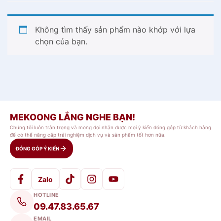
Không tìm thấy sản phẩm nào khớp với lựa
chọn của bạn.
MEKOONG LẮNG NGHE BẠN!
Chúng tôi luôn trân trọng và mong đợi nhận được mọi ý kiến đóng góp từ khách hàng
để có thể nâng cấp trải nghiệm dịch vụ và sản phẩm tốt hơn nữa.
ĐÓNG GÓP Ý KIẾN
Zalo
HOTLINE
09.47.83.65.67
EMAIL