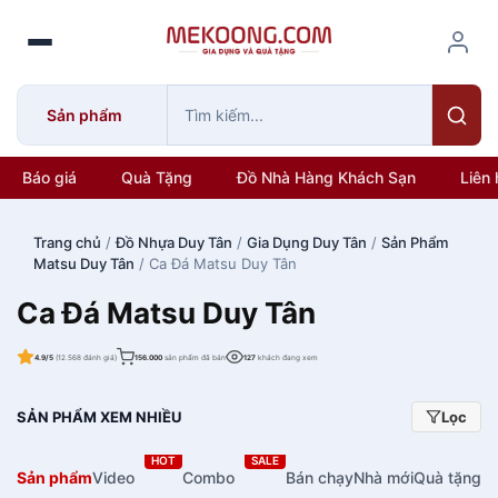
S
k
i
p
Sản phẩm
t
o
c
Báo giá
Quà Tặng
Đồ Nhà Hàng Khách Sạn
Liên 
o
n
Trang chủ
/
Đồ Nhựa Duy Tân
/
Gia Dụng Duy Tân
/
Sản Phẩm
t
Matsu Duy Tân
/ Ca Đá Matsu Duy Tân
e
n
Ca Đá Matsu Duy Tân
t
4.9/5
(12.568 đánh giá)
156.000
sản phẩm đã bán
127
khách đang xem
SẢN PHẨM XEM NHIỀU
Lọc
HOT
SALE
Sản phẩm
Video
Combo
Bán chạy
Nhà mới
Quà tặng