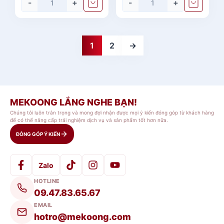
-
+
-
+
1
2
→
MEKOONG LẮNG NGHE BẠN!
Chúng tôi luôn trân trọng và mong đợi nhận được mọi ý kiến đóng góp từ khách hàng
để có thể nâng cấp trải nghiệm dịch vụ và sản phẩm tốt hơn nữa.
ĐÓNG GÓP Ý KIẾN
Zalo
HOTLINE
09.47.83.65.67
EMAIL
hotro@mekoong.com