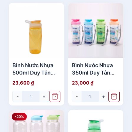
Bình Nước Nhựa
Bình Nước Nhựa
500ml Duy Tân
350ml Duy Tân
No. 282-287-382
No.251 Có Quai
23,600
₫
23,000
₫
Cao Cấp
Giá Rẻ
-
+
-
+
-20%