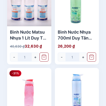
Bình Nước Matsu
Bình Nước Nhựa
Nhựa 1 Lít Duy Tân
700ml Duy Tân
No.228 - No.229
No. 283 - 288
32,630
₫
26,200
₫
40,630
₫
G
G
Cao Cấp Giá Rẻ
Chất Lượng
i
i
-
+
-
+
á
á
g
h
ố
i
-31%
c
ệ
l
n
à
t
:
ạ
4
i
0
l