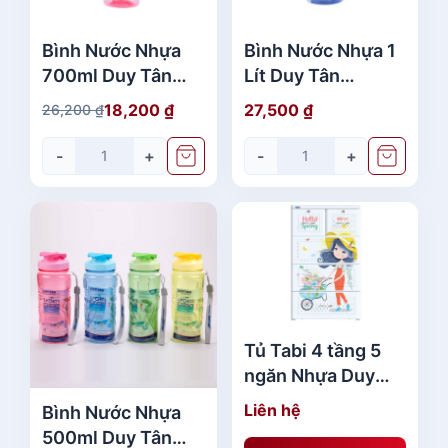
,
à
6
:
Bình Nước Nhựa
Bình Nước Nhựa 1
3
3
700ml Duy Tân
Lít Duy Tân
0
2
No.383 - 386 -
No.284 - 289 Mới
18,200
₫
27,500
₫
26,200
₫
,
G
G
400 Đẹp Rẻ
Nhất
₫
6
i
i
-
+
-
+
.
3
á
á
0
g
h
ố
i
₫
c
ệ
.
l
n
à
t
:
ạ
2
i
Tủ Tabi 4 tầng 5
6
l
ngăn Nhựa Duy
,
à
Tân No.H159 Đẹp
2
:
Liên hệ
Bình Nước Nhựa
Giá Rẻ
0
1
500ml Duy Tân