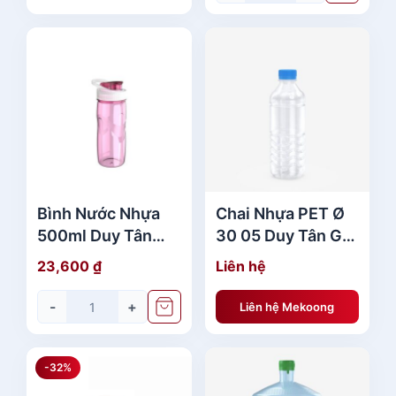
c
ệ
l
n
à
t
:
ạ
1
i
,
l
6
à
9
:
9
1
,
,
Bình Nước Nhựa
Chai Nhựa PET Ø
5
3
500ml Duy Tân
30 05 Duy Tân Giá
0
7
No.385 Cao Cấp
Rẻ
23,600
₫
Liên hệ
0
1
,
-
+
Liên hệ Mekoong
₫
5
.
0
0
-32%