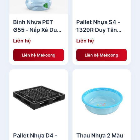
7
l
,
à
0
:
Bình Nhựa PET
Pallet Nhựa S4 -
0
3
Ø55 - Nắp Xé Duy
1329R Duy Tân
0
9
Tân Giá Rẻ
Giá Rẻ
Liên hệ
Liên hệ
,
₫
0
Liên hệ Mekoong
Liên hệ Mekoong
.
0
0
₫
.
Pallet Nhựa D4 -
Thau Nhựa 2 Màu