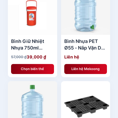
₫
.
Bình Giữ Nhiệt
Bình Nhựa PET
Nhựa 750ml
Ø55 - Nắp Vặn Duy
No.1055 Duy Tân
Tân Giá Rẻ
39,000
₫
Liên hệ
57,000
₫
G
G
giá tốt
i
i
Chọn biến thể
Liên hệ Mekoong
á
á
g
h
ố
i
c
ệ
l
n
à
t
:
ạ
5
i