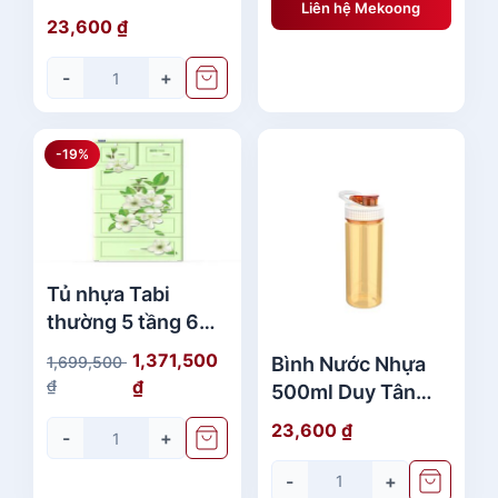
0
8
Liên hệ Mekoong
No.252 Có Quai
23,600
₫
,
Đẹp Giá Rẻ
₫
2
-
+
.
0
0
-19%
₫
.
Tủ nhựa Tabi
thường 5 tầng 6
ngăn Hoa Xanh Lá
1,371,500
Bình Nước Nhựa
1,699,500
No.H159 Duy Tân
G
G
₫
₫
500ml Duy Tân
Cao Cấp
i
i
No.399 Chất
23,600
₫
-
+
á
á
Lượng
g
h
-
+
ố
i